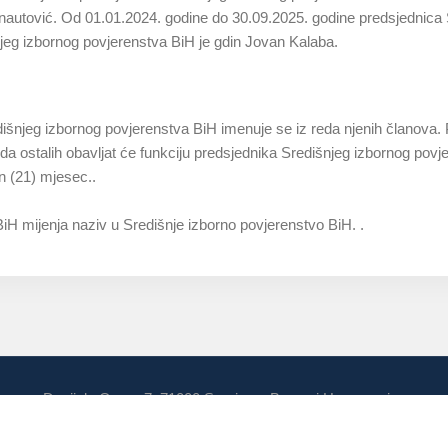
nautović. Od 01.01.2024. godine do 30.09.2025. godine predsjednica S
jeg izbornog povjerenstva BiH je gdin Jovan Kalaba.
šnjeg izbornog povjerenstva BiH imenuje se iz reda njenih članova. 
da ostalih obavljat će funkciju predsjednika Središnjeg izbornog povje
n (21) mjesec..
iH mijenja naziv u Središnje izborno povjerenstvo BiH. .
Danijela Ozme 7, 71000 Sarajevo, Bosna i Hercegovina
Izbori u Bosni i Hercegovini, 71000 Sarajevo, Bosna i Hercegovina
3 251 300 Fax:+387(0)33 251 329 E-mail:
kontakt@izbori.ba
Web adre