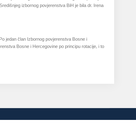
redišnjeg izbornog povjerenstva BiH je bila dr. Irena
Po jedan član Izbornog povjerenstva Bosne i
renstva Bosne i Hercegovine po principu rotacije, i to
sa: www.izbori.ba