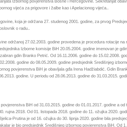
arijata Izbornog povjerenstva Bosne i Hercegovine. Sekretarijat obavl
rnog vijeća za prigovore i žalbe kao i Apelacionog vijeća..
ovine, koja je održana 27. studenog 2001. godine, za prvog Predsjedn
slovnik o radu..
ine održanoj 27.02.2003. godine provedena je procedura rotacije na m
redsjednika Izborne komisije BiH 20.05.2004. godine imenovan je gdin
 izabran gdin Branko Petrić. Od 16.11.2006. godine do 15.02.2008. go
.02.2008. godine do 08.05.2009. godine predsjednik Središnjeg izborn
ornog povjerenstva BiH je obavljala gđa Irena Hadžiabdić. Gdin Brank
06.2013. godine. U periodu od 28.06.2013. godine do 31.03.2015. godi
g povjerenstva BiH od 31.03.2015. godine do 01.01.2017. godine a od 
o 30. rujna 2018. Od 01. listopada 2018. godine do 11. ožujka 2020. go
jelica-Prutina je od 16. ožujka do 30. lipnja 2020. godine bila preds
akalar je bio predsjednik Središnjeg izbornog povjerenstva BiH. Od 1.