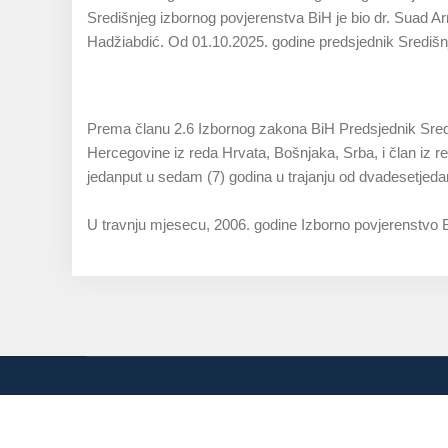
Središnjeg izbornog povjerenstva BiH je bio dr. Suad Ar
Hadžiabdić. Od 01.10.2025. godine predsjednik Središn
Prema članu 2.6 Izbornog zakona BiH Predsjednik Sredi
Hercegovine iz reda Hrvata, Bošnjaka, Srba, i član iz re
jedanput u sedam (7) godina u trajanju od dvadesetjeda
U travnju mjesecu, 2006. godine Izborno povjerenstvo B
Telefon: +387(0)3