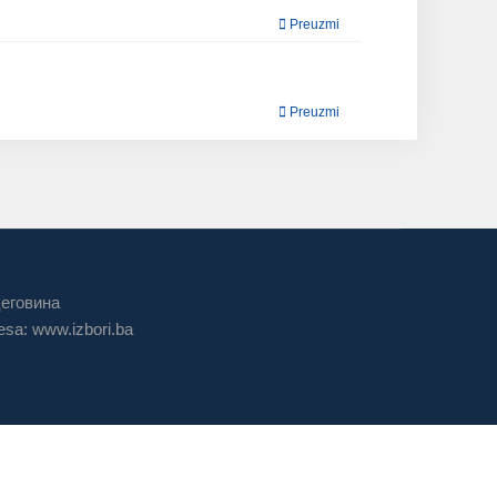
Preuzmi
Preuzmi
цеговина
sa: www.izbori.ba