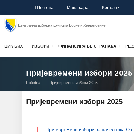
Почетна
Мапа сајта
Koнтакти
Централна изборна комисија Босне и Херцеговине
ЦИК БиХ
ИЗБОРИ
ФИНАНСИРАЊЕ СТРАНАКА
РЕЗ
Пријевремени избори 2025
Početna
Пријевремени избори 2025
Пријевремени избори 2025
Пријевремени избори за начелника Оп