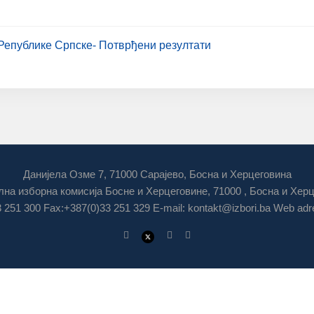
Републике Српске- Потврђени резултати
Данијела Озме 7, 71000 Сарајево, Босна и Херцеговина
на изборна комисија Босне и Херцеговине, 71000 , Босна и Хер
3 251 300 Fax:+387(0)33 251 329 E-mail:
kontakt@izbori.ba
Web adre