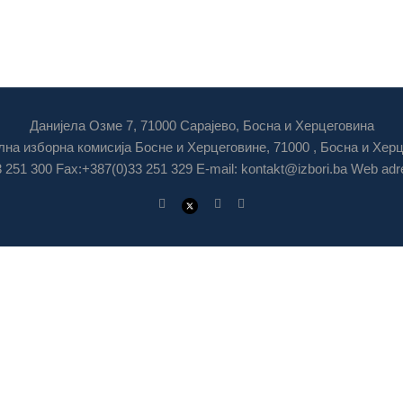
Данијела Озме 7, 71000 Сарајево, Босна и Херцеговина
на изборна комисија Босне и Херцеговине, 71000 , Босна и Хер
3 251 300 Fax:+387(0)33 251 329 E-mail:
kontakt@izbori.ba
Web adre