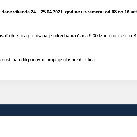
u dane vikenda 24. i 25.04.2021. godine u vremenu od 08 do 16 sat
sačkih listića propisana je odredbama člana 5.30 Izbornog zakona B
osti narediti ponovno brojanje glasačkih listića.
Danijela Ozme 7, 71000 Sarajevo, Bosna i Hercegovina
Izbori u Bosni i Hercegovini, 71000 Sarajevo, Bosna i Hercegovina
3 251 300 Fax:+387(0)33 251 329 E-mail:
kontakt@izbori.ba
Web adre