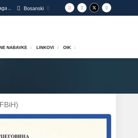
aga ..
Bosanski
NE NABAVKE
LINKOVI
OIK
(FBiH)