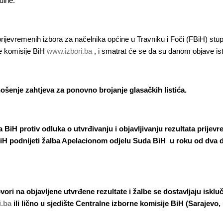
dine.
 prijevremenih izbora za načelnika općine u Travniku i Foči (FBiH) st
ne komisije BiH
www.izbori.ba
, i smatrat će se da su danom objave i
dnošenje zahtjeva za ponovno brojanje glasačkih listića.
a BiH protiv odluka o utvrđivanju i objavljivanju rezultata prijev
iH podnijeti žalba Apelacionom odjelu Suda BiH u roku od dva d
vori na objavljene utvrđene rezultate i žalbe se dostavljaju iskl
.ba
ili lično u sjedište Centralne izborne komisije BiH (Sarajevo,