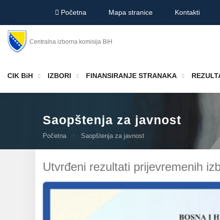
Početna
Mapa stranice
Kontakti
Centralna izborna komisija BiH
CIK BiH
IZBORI
FINANSIRANJE STRANAKA
REZULTA
Saopštenja za javnost
Početna
Saopštenja za javnost
Utvrđeni rezultati prijevremenih i