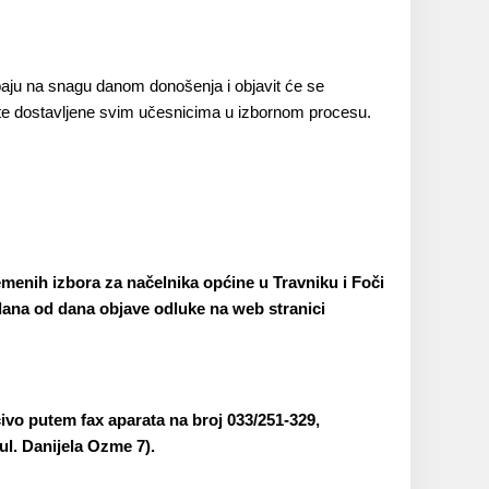
upaju na snagu danom donošenja i objavit će se
ste dostavljene svim učesnicima u izbornom procesu.
remenih izbora za načelnika općine u Travniku i Foči
ana od dana objave odluke na web stranici
učivo putem fax aparata na broj 033/251-329,
 ul. Danijela Ozme 7).