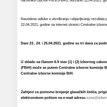
načelnika Općine Foča (FBiH), održanih 11.04.2021. go
Navedene odluke o utvrđivanju i objavlјivanju rezultata
22.04.2021. godine na internet stranici Centralne izbor
Dani 23., 24. i 25.04.2021. godine su tri dana za po
U skladu sa članom 6.9 stav (1) i (2) Izbornog zakon
(FBiH)
može se putem Centralne izborne komisije B
Centralne izborne komisije BiH.
Zahtjevi za ponovno brojanje glasačkih listića, prigo
elektronskom poštom na e-mail adresu
zzov@izbori