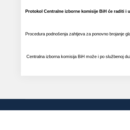
Protokol Centralne izborne komisije BiH će raditi i 
Procedura podnošenja zahtjeva za ponovno brojanje gla
Centralna izborna komisija BiH može i po službenoj dužn
Telefon: +387(0)3