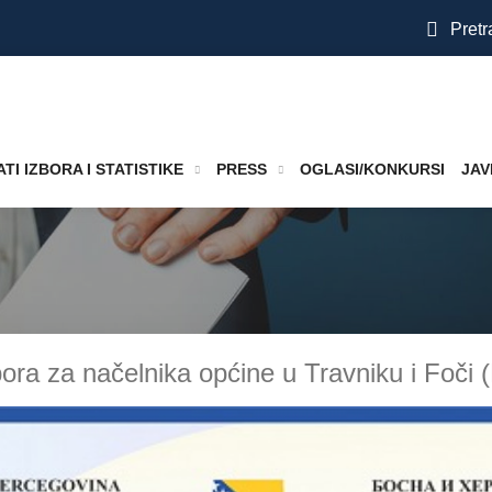
Pretr
TI IZBORA I STATISTIKE
PRESS
OGLASI/KONKURSI
JAV
zbora za načelnika općine u Travniku i Foči 