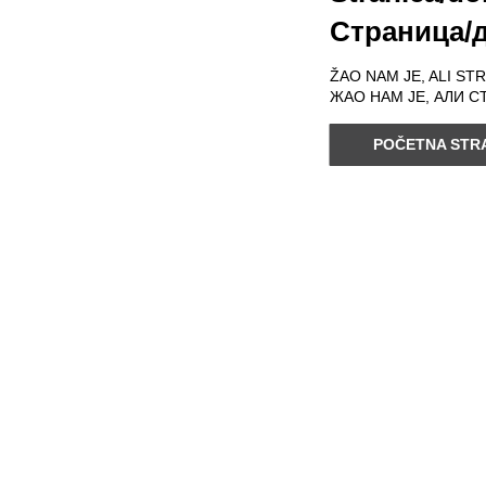
Страница/д
ŽAO NAM JE, ALI ST
ЖАО НАМ ЈЕ, АЛИ С
POČETNA STRA