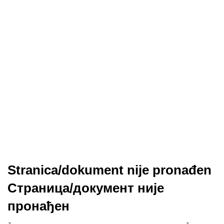
Stranica/dokument nije pronađen
Страница/документ није
пронађен