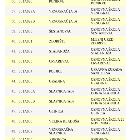
36.
001A028
PONIKVE
PONIKVE
OSNOVNA ŠKOLA
37.
001A029A
VRNOGRAČ (A B)
VRNOGRAČ
OSNOVNA ŠKOLA
38.
001A029B
VRNOGRAČ (A B)
VRNOGRAČ
OSNOVNA ŠKOLA
39.
001A030
ŠESTANOVAC
ŠESTANOVAC
MJESNI URED
40.
001A031
ZBORIŠTE
ZBORIŠTE
OSNOVNA ŠKOLA
41.
001A032
STABANDŽA
STABANDŽA
OSNOVNA ŠKOLA
42.
001A033
CRVAREVAC
CRVAREVAC
UPRAVNA ZGRADA
43.
001A034
POLJICE
SANITEKSA
OSNOVNA ŠKOLA
44.
001A035
GRADINA
GRADINA
OSNOVNA ŠKOLA
45.
001A036A
SLAPNICA (AB)
DONJA SLAPNICA
OSNOVNA ŠKOLA
46.
001A036B
SLAPNICA (AB)
DONJA SLAPNICA
OSNOVNA ŠKOLA
47.
001A037
GLINICA
GLINICA
OSNOVNA ŠKOLA 25
48.
001A038
VELIKA KLADUŠA
NOVEMBAR
VRNOGRAČKA
OSNOVNA ŠKOLA
49.
001A039
SLAPNICA
VRNOGRAČ
50.
001A040
JOHOVICA
JOHOVICA