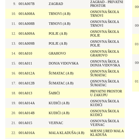
ZAGRAD - PRIVATNI
9.
001A007B
ZAGRAD
PROSTOR
00
OSNOVNA ŠKOLA
10.
001A008A
TRNOVI (A B)
TRNOVI
OSNOVNA ŠKOLA
11.
001A008B
TRNOVI (A B)
TRNOVI
00
OSNOVNA ŠKOLA
12.
001A009A
POLJE (A B)
POLJE
OSNOVNA ŠKOLA
13.
001A009B
POLJE (A B)
01
POLJE
OSNOVNA ŠKOLA
14.
001A010
GRAHOVO
GRAHOVO
OSNOVNA ŠKOLA
00
15.
001A011
DONJA VIDOVSKA
DONJA VIDOVSKA
OSNOVNA ŠKOLA
16.
001A012A
ŠUMATAC (A B)
ŠUMATAC
OSNOVNA ŠKOLA
01
17.
001A012B
ŠUMATAC (A B)
ŠUMATAC
PRIVATNI PROSTOR
18.
001A013
ŠABIĆI
U ZAKUPU
OSNOVNA ŠKOLA
19.
001A014A
KUDIĆI (A B)
KUDIĆI
OSNOVNA ŠKOLA
20.
001A014B
KUDIĆI (A B)
KUDIĆI
OSNOVNA ŠKOLA
21.
001A015
VEJINAC
VEJINAC
MJESNI URED MALA
22.
001A016A
MALA KLADUŠA (A B)
KLADUŠA