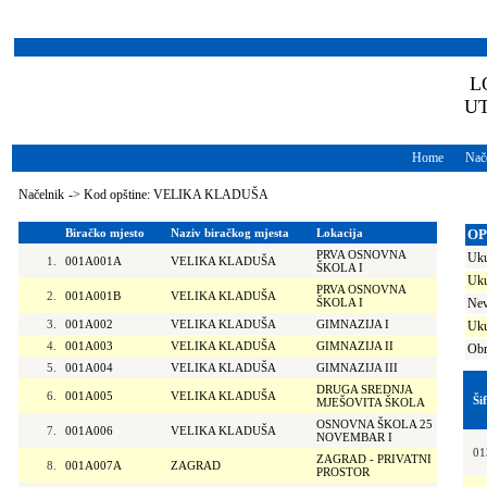
L
U
Home
Nače
Načelnik
->
Kod opštine: VELIKA KLADUŠA
Biračko mjesto
Naziv biračkog mjesta
Lokacija
OP
PRVA OSNOVNA
Uku
1.
001A001A
VELIKA KLADUŠA
ŠKOLA I
Uku
PRVA OSNOVNA
2.
001A001B
VELIKA KLADUŠA
ŠKOLA I
Nev
3.
001A002
VELIKA KLADUŠA
GIMNAZIJA I
Uku
4.
001A003
VELIKA KLADUŠA
GIMNAZIJA II
Obr
5.
001A004
VELIKA KLADUŠA
GIMNAZIJA III
DRUGA SREDNJA
6.
001A005
VELIKA KLADUŠA
Ši
MJEŠOVITA ŠKOLA
OSNOVNA ŠKOLA 25
7.
001A006
VELIKA KLADUŠA
NOVEMBAR I
01
ZAGRAD - PRIVATNI
8.
001A007A
ZAGRAD
PROSTOR