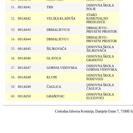
OSNOVNA ŠKOLA
51.
001A041
TRN
POLJE
STARO
52.
001A042
VELIKA KLADUŠA
KOMUNALNO
PREDUZEĆE
DRMALJEVO -
53.
001A043
DRMALJEVO II
PRIVATNI PROSTOR
DRMALJEVO -
54.
001A044
DRMALJEVO I
PRIVATNI PROSTOR
OSNOVNA ŠKOLA
55.
001A045
ŠILJKOVAČA
ŠILJKOVAČA
OSNOVNA ŠKOLA
56.
001A046
GLAVICA
GRAHOVO
OSNOVNA ŠKOLA
57.
001A047
GORNJA VIDOVSKA
GORNJA VIDOVSKA
OSNOVNA ŠKOLA
58.
001A048
KLUPE
PODZVIZD
OSNOVNA ŠKOLA
59.
001A049
ČAGLICA
ČAGLICA
OSNOVNA ŠKOLA
60.
001A050
GRABOVAC
ELEZOVIĆI
Centralna Izborna Komisija, Danijela Ozme 7, 71000 S