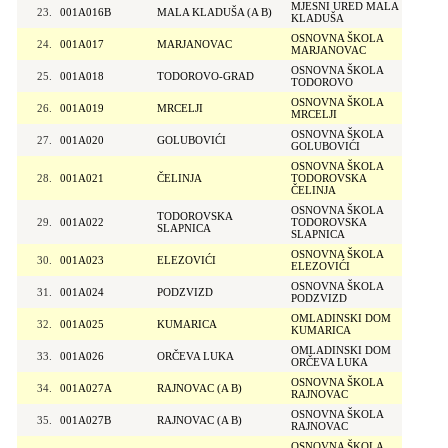
MJESNI URED MALA
23.
001A016B
MALA KLADUŠA (A B)
KLADUŠA
OSNOVNA ŠKOLA
24.
001A017
MARJANOVAC
MARJANOVAC
OSNOVNA ŠKOLA
25.
001A018
TODOROVO-GRAD
TODOROVO
OSNOVNA ŠKOLA
26.
001A019
MRCELJI
MRCELJI
OSNOVNA ŠKOLA
27.
001A020
GOLUBOVIĆI
GOLUBOVIĆI
OSNOVNA ŠKOLA
28.
001A021
ČELINJA
TODOROVSKA
ČELINJA
OSNOVNA ŠKOLA
TODOROVSKA
29.
001A022
TODOROVSKA
SLAPNICA
SLAPNICA
OSNOVNA ŠKOLA
30.
001A023
ELEZOVIĆI
ELEZOVIĆI
OSNOVNA ŠKOLA
31.
001A024
PODZVIZD
PODZVIZD
OMLADINSKI DOM
32.
001A025
KUMARICA
KUMARICA
OMLADINSKI DOM
33.
001A026
ORČEVA LUKA
ORČEVA LUKA
OSNOVNA ŠKOLA
34.
001A027A
RAJNOVAC (A B)
RAJNOVAC
OSNOVNA ŠKOLA
35.
001A027B
RAJNOVAC (A B)
RAJNOVAC
OSNOVNA ŠKOLA