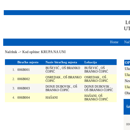
L
U
Home
Nače
Načelnik
->
Kod opštine: KRUPA NA UNI
Biračko mjesto
Naziv biračkog mjesta
Lokacija
OP
BUŠEVIĆ , OŠ BRANKO
BUŠEVIĆ , OŠ
Uku
1.
006B001
ĆOPIĆ
BRANKO ĆOPIĆ
Uku
OSREDAK , OŠ BRANKO
OSREDAK , OŠ
2.
006B002
ĆOPIĆ
BRANKO ĆOPIĆ
Nev
DONJI DUBOVIK , OŠ
DONJI DUBOVIK ,
Uku
3.
006B003
BRANKO ĆOPIĆ
OŠ BRANKO ĆOPIĆ
Obr
HAŠANI, OŠ
4.
006B004
HAŠANI
BRANKO ĆOPIĆ
Ši
00