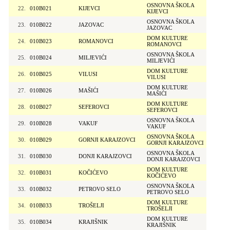
OSNOVNA ŠKOLA
22.
010B021
KIJEVCI
KIJEVCI
OSNOVNA ŠKOLA
23.
010B022
JAZOVAC
JAZOVAC
DOM KULTURE
24.
010B023
ROMANOVCI
ROMANOVCI
OSNOVNA ŠKOLA
25.
010B024
MILJEVIĆI
MILJEVIĆI
DOM KULTURE
26.
010B025
VILUSI
VILUSI
DOM KULTURE
27.
010B026
MAŠIĆI
MAŠIĆI
DOM KULTURE
28.
010B027
SEFEROVCI
SEFEROVCI
OSNOVNA ŠKOLA
29.
010B028
VAKUF
VAKUF
OSNOVNA ŠKOLA
30.
010B029
GORNJI KARAJZOVCI
GORNJI KARAJZOVCI
OSNOVNA ŠKOLA
31.
010B030
DONJI KARAJZOVCI
DONJI KARAJZOVCI
DOM KULTURE
32.
010B031
KOČIĆEVO
KOČIĆEVO
OSNOVNA ŠKOLA
33.
010B032
PETROVO SELO
PETROVO SELO
DOM KULTURE
34.
010B033
TROŠELJI
TROŠELJI
DOM KULTURE
35.
010B034
KRAJIŠNIK
KRAJIŠNIK