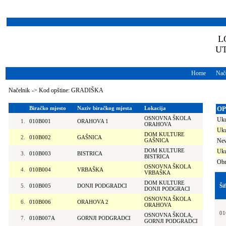
L
U
Home
Nače
Načelnik
->
Kod opštine: GRADIŠKA
Biračko mjesto
Naziv biračkog mjesta
Lokacija
OP
OSNOVNA ŠKOLA
Uku
1.
010B001
ORAHOVA 1
ORAHOVA
Uku
DOM KULTURE
2.
010B002
GAŠNICA
GAŠNICA
Nev
DOM KULTURE
Uku
3.
010B003
BISTRICA
BISTRICA
Obr
OSNOVNA ŠKOLA
4.
010B004
VRBAŠKA
VRBAŠKA
DOM KULTURE
5.
010B005
DONJI PODGRADCI
Ši
DONJI PODGRACI
OSNOVNA ŠKOLA
6.
010B006
ORAHOVA 2
ORAHOVA
01
OSNOVNA ŠKOLA,
7.
010B007A
GORNJI PODGRADCI
GORNJI PODGRADCI