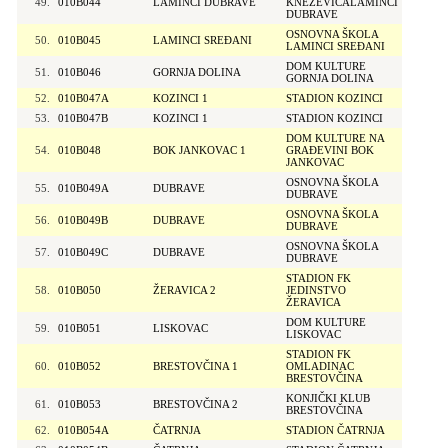
49.
010B044
LAMINCI DUBRAVE
KNEŽEVIĆALAMINCI
DUBRAVE
OSNOVNA ŠKOLA
50.
010B045
LAMINCI SREĐANI
LAMINCI SREĐANI
DOM KULTURE
51.
010B046
GORNJA DOLINA
GORNJA DOLINA
52.
010B047A
KOZINCI 1
STADION KOZINCI
53.
010B047B
KOZINCI 1
STADION KOZINCI
DOM KULTURE NA
54.
010B048
BOK JANKOVAC 1
GRAĐEVINI BOK
JANKOVAC
OSNOVNA ŠKOLA
55.
010B049A
DUBRAVE
DUBRAVE
OSNOVNA ŠKOLA
56.
010B049B
DUBRAVE
DUBRAVE
OSNOVNA ŠKOLA
57.
010B049C
DUBRAVE
DUBRAVE
STADION FK
58.
010B050
ŽERAVICA 2
JEDINSTVO
ŽERAVICA
DOM KULTURE
59.
010B051
LISKOVAC
LISKOVAC
STADION FK
60.
010B052
BRESTOVČINA 1
OMLADINAC
BRESTOVČINA
KONJIČKI KLUB
61.
010B053
BRESTOVČINA 2
BRESTOVČINA
62.
010B054A
ČATRNJA
STADION ČATRNJA