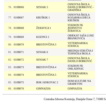
OSNOVNA ŠKOLA
76.
010B066
SENJAK 5
DANILO BORKOVIĆ -
GRADIŠKA
OSNOVNA ŠKOLA
77.
010B067
KRUŠKIK 1
KOZARSKA DJECA
KRUŠKIK
STADION FK
78.
010B068
ŽERAVICA 1
JEDINSTVO
ŽERAVICA
OBJEKAT SAŠA LUKE
79.
010B069
KOZINCI 2
BRANKOVIĆA
VETERINARSKA
80.
010B070
BRESTOVČINA 3
STANICA
SREDNJA STRUČNA I
81.
010B071
SENJAK 6
TEHNIČKA ŠKOLA
OSNOVNA ŠKOLA
82.
010B072
SENJAK 7
DANILO BORKOVIĆ
STADION FK
83.
010B073
BRESTOVČINA 4
OMLADINAC
VETERINARSKA
84.
010B074
BRESTOVČINA 5
STANICA
DOM KULTURE NA
85.
010B075
BOK JANKOVAC 2
GRAĐEVINI
86.
010B076
GIMNAZIJA
GIMNAZIJA
Centralna Izborna Komisija, Danijela Ozme 7, 71000 S