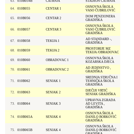
63.
010B054B
ČATRNJA
STADION ČATRNJA
OSNOVNA ŠKOLA
64.
010B055
CENTAR 1
VASO ČUBRILOVIĆ
DOM PENZIONERA
65.
010B056
CENTAR 2
GRADIŠKA
OSNOVNA ŠKOLA
66.
010B057
CENTAR 3
VASO ČUBRILOVIĆ
GRADIŠKA
AD STANDARD -,
67.
010B058
TEKIJA 1
GRADIŠKA
PROSTORIJE MZ
68.
010B059
TEKIJA 2
TEKIJA /OBRADOVAC
OSNOVNA ŠKOLA
69.
010B060
OBRADOVAC 1
KOZARSKA DJECA
AD JEDINSTVO ,
70.
010B061
OBRADOVAC 2
GRADIŠKA
SREDNJA STRUČNA I
71.
010B062
SENJAK 1
TEHNIČKA ŠKOLA
GRADIŠKA
DJEČIJI VRTIĆ
72.
010B063
SENJAK 2
SENJAK GRADIŠKA
UPRAVNA ZGRADA
73.
010B064
SENJAK 3
AD LEVITA ,
GRADIŠKA
OSNOVNA ŠKOLA
74.
010B065A
SENJAK 4
DANILO BORKOVIĆ
GRADIŠKA
OSNOVNA ŠKOLA
75.
010B065B
SENJAK 4
DANILO BORKOVIĆ
GRADIŠKA