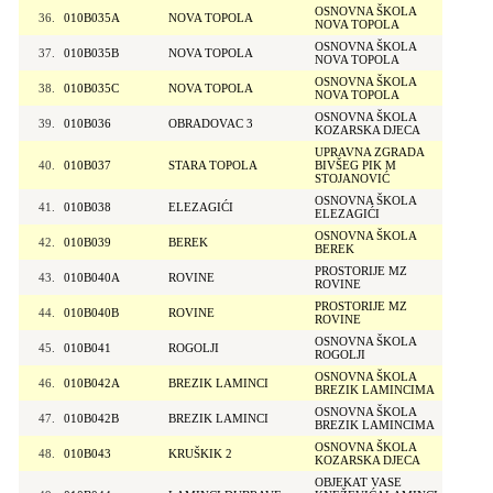
OSNOVNA ŠKOLA
36.
010B035A
NOVA TOPOLA
NOVA TOPOLA
OSNOVNA ŠKOLA
37.
010B035B
NOVA TOPOLA
NOVA TOPOLA
OSNOVNA ŠKOLA
38.
010B035C
NOVA TOPOLA
NOVA TOPOLA
OSNOVNA ŠKOLA
39.
010B036
OBRADOVAC 3
KOZARSKA DJECA
UPRAVNA ZGRADA
40.
010B037
STARA TOPOLA
BIVŠEG PIK M
STOJANOVIĆ
OSNOVNA ŠKOLA
41.
010B038
ELEZAGIĆI
ELEZAGIĆI
OSNOVNA ŠKOLA
42.
010B039
BEREK
BEREK
PROSTORIJE MZ
43.
010B040A
ROVINE
ROVINE
PROSTORIJE MZ
44.
010B040B
ROVINE
ROVINE
OSNOVNA ŠKOLA
45.
010B041
ROGOLJI
ROGOLJI
OSNOVNA ŠKOLA
46.
010B042A
BREZIK LAMINCI
BREZIK LAMINCIMA
OSNOVNA ŠKOLA
47.
010B042B
BREZIK LAMINCI
BREZIK LAMINCIMA
OSNOVNA ŠKOLA
48.
010B043
KRUŠKIK 2
KOZARSKA DJECA
OBJEKAT VASE