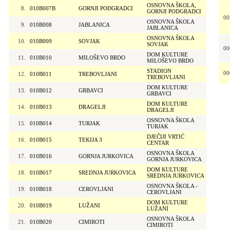
OSNOVNA ŠKOLA,
8.
010B007B
GORNJI PODGRADCI
GORNJI PODGRADCI
00
OSNOVNA ŠKOLA
9.
010B008
JABLANICA
JABLANICA
OSNOVNA ŠKOLA
10.
010B009
SOVJAK
SOVJAK
00
DOM KULTURE
11.
010B010
MILOŠEVO BRDO
MILOŠEVO BRDO
STADION
00
12.
010B011
TREBOVLJANI
TREBOVLJANI
DOM KULTURE
13.
010B012
GRBAVCI
GRBAVCI
DOM KULTURE
14.
010B013
DRAGELJI
DRAGELJI
OSNOVNA ŠKOLA
15.
010B014
TURJAK
TURJAK
DJEČIJI VRTIĆ
16.
010B015
TEKIJA 3
CENTAR
OSNOVNA ŠKOLA
17.
010B016
GORNJA JURKOVICA
GORNJA JURKOVICA
DOM KULTURE
18.
010B017
SREDNJA JURKOVICA
SREDNJA JURKOVICA
OSNOVNA ŠKOLA -
19.
010B018
CEROVLJANI
CEROVLJANI
DOM KULTURE
20.
010B019
LUŽANI
LUŽANI
OSNOVNA ŠKOLA
21.
010B020
CIMIROTI
CIMIROTI