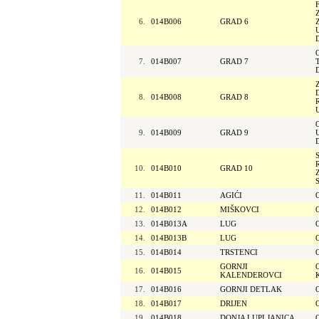
6.
014B006
GRAD 6
7.
014B007
GRAD 7
8.
014B008
GRAD 8
9.
014B009
GRAD 9
10.
014B010
GRAD 10
11.
014B011
AGIĆI
12.
014B012
MIŠKOVCI
13.
014B013A
LUG
14.
014B013B
LUG
15.
014B014
TRSTENCI
GORNJI
16.
014B015
KALENDEROVCI
17.
014B016
GORNJI DETLAK
18.
014B017
DRIJEN
19.
014B018
DONJA LUPLJANICA