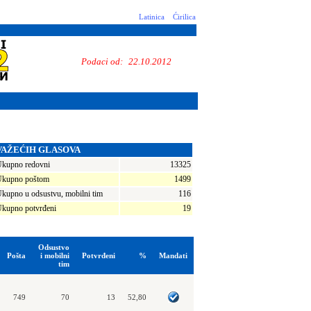
Latinica
Ćirilica
Podaci od:
22.10.2012
VAŽEĆIH GLASOVA
kupno redovni
13325
kupno poštom
1499
kupno u odsustvu, mobilni tim
116
kupno potvrđeni
19
Odsustvo
Pošta
i mobilni
Potvrđeni
%
Mandati
tim
749
70
13
52,80