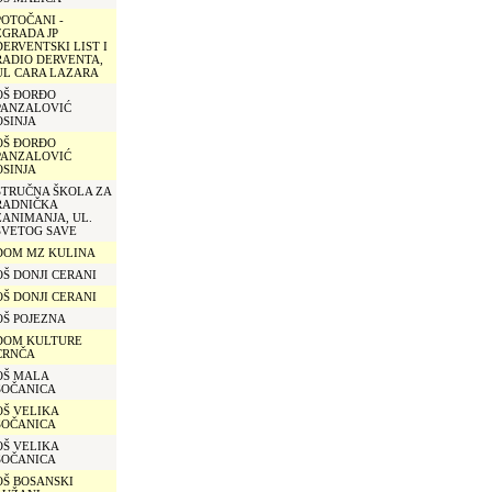
POTOČANI -
ZGRADA JP
DERVENTSKI LIST I
RADIO DERVENTA,
UL CARA LAZARA
OŠ ĐORĐO
PANZALOVIĆ
OSINJA
OŠ ĐORĐO
PANZALOVIĆ
OSINJA
STRUČNA ŠKOLA ZA
RADNIČKA
ZANIMANJA, UL.
SVETOG SAVE
DOM MZ KULINA
OŠ DONJI CERANI
OŠ DONJI CERANI
OŠ POJEZNA
DOM KULTURE
CRNČA
OŠ MALA
SOČANICA
OŠ VELIKA
SOČANICA
OŠ VELIKA
SOČANICA
OŠ BOSANSKI