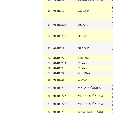
20.
014B019
GRAD 14
21.
014B020A
OSINJA
22.
014B020B
OSINJA
23.
014B021
GRAD 15
24.
014B022
KULINA
25.
014B023A
CERANI
26.
014B023B
CERANI
27.
014B024
POJEZNA
28.
014B025
CRNČA
29.
014B026
MALA SOČANICA
30.
014B027A
VELIKA SOČANICA
31.
014B027B
VELIKA SOČANICA
32.
014B028
BOSANSKI LUŽANI