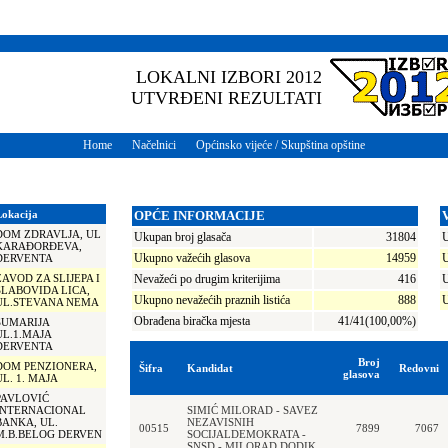
LOKALNI IZBORI 2012
UTVRĐENI REZULTATI
Home
Načelnici
Općinsko vijeće / Skupština opštine
Lokacija
OPĆE INFORMACIJE
DOM ZDRAVLJA, UL
Ukupan broj glasača
31804
U
KARAĐORĐEVA,
Ukupno važećih glasova
14959
U
DERVENTA
ZAVOD ZA SLIJEPA I
Nevažeći po drugim kriterijima
416
U
SLABOVIDA LICA,
Ukupno nevažećih praznih listića
888
U
UL.STEVANA NEMA
Obrađena biračka mjesta
41/41(100,00%)
ŠUMARIJA
UL.1.MAJA
DERVENTA
Broj
DOM PENZIONERA,
Šifra
Kandidat
Redovni
glasova
UL. 1. MAJA
PAVLOVIĆ
INTERNACIONAL
SIMIĆ MILORAD - SAVEZ
BANKA, UL.
NEZAVISNIH
00515
7899
7067
M.B.BELOG DERVEN
SOCIJALDEMOKRATA -
SNSD - MILORAD DODIK