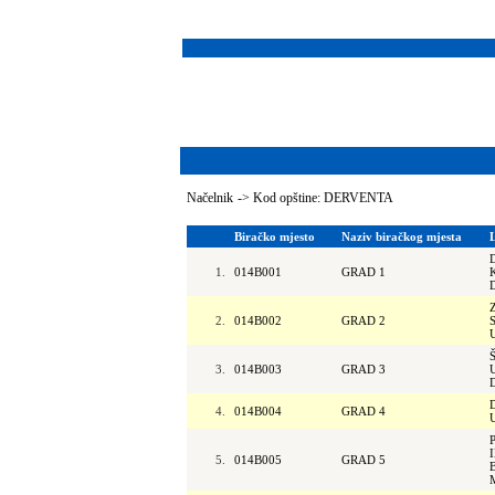
Načelnik
->
Kod opštine: DERVENTA
Biračko mjesto
Naziv biračkog mjesta
1.
014B001
GRAD 1
2.
014B002
GRAD 2
3.
014B003
GRAD 3
4.
014B004
GRAD 4
5.
014B005
GRAD 5