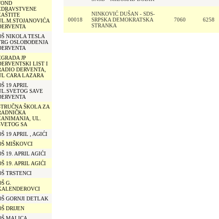
FOND
ZDRAVSTVENE
NINKOVIĆ DUŠAN - SDS-
ZAŠTITE
00018
SRPSKA DEMOKRATSKA
7060
6258
UL.M.STOJANOVIĆA
STRANKA
DERVENTA
OŠ NIKOLA TESLA
TRG OSLOBOĐENJA
DERVENTA
ZGRADA JP
DERVENTSKI LIST I
RADIO DERVENTA,
UL CARA LAZARA
OŠ 19 APRIL
UL.SVETOG SAVE
DERVENTA
STRUČNA ŠKOLA ZA
RADNIČKA
ZANIMANJA, UL.
SVETOG SA
OŠ 19 APRIL , AGIĆI
OŠ MIŠKOVCI
OŠ 19. APRIL AGIĆI
OŠ 19. APRIL AGIĆI
OŠ TRSTENCI
OŠ G.
KALENDEROVCI
OŠ GORNJI DETLAK
OŠ DRIJEN
OŠ MALICA