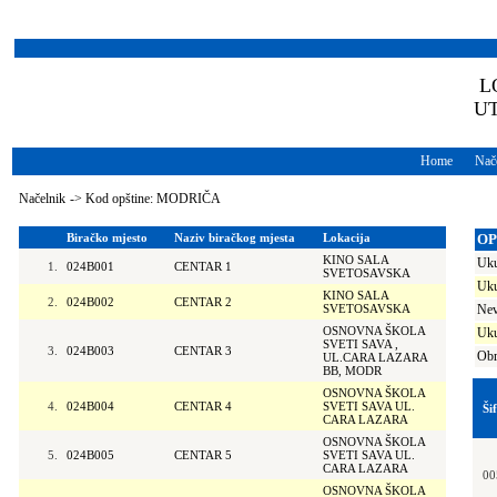
L
U
Home
Nače
Načelnik
->
Kod opštine: MODRIČA
Biračko mjesto
Naziv biračkog mjesta
Lokacija
OP
KINO SALA
Uku
1.
024B001
CENTAR 1
SVETOSAVSKA
Uku
KINO SALA
2.
024B002
CENTAR 2
SVETOSAVSKA
Nev
OSNOVNA ŠKOLA
Uku
SVETI SAVA ,
3.
024B003
CENTAR 3
Obr
UL.CARA LAZARA
BB, MODR
OSNOVNA ŠKOLA
4.
024B004
CENTAR 4
SVETI SAVA UL.
Ši
CARA LAZARA
OSNOVNA ŠKOLA
5.
024B005
CENTAR 5
SVETI SAVA UL.
CARA LAZARA
00
OSNOVNA ŠKOLA