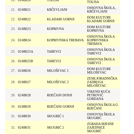
20.
024B020
TOLISA
TOLISA
OSNOVNA ŠKOLA ,
21.
024B021
KRČEVLJANI
KRČEVLJANI
DOM KULTURE
22.
024B022
KLADARI GORNJI
KLADARI GORNJI
DOM KULTURE
23.
024B023
KOPRIVNA
KOPRIVNA
OSNOVNA ŠKOLA
24.
024B024
KOPRIVNSKA TREBAVA
KOPRIVNSKA
TREBAVA
OSNOVNA ŠKOLA
25.
024B025A
TAREVCI
TAREVCI
OSNOVNA ŠKOLA
26.
024B025B
TAREVCI
TAREVCI
DOM KULTURE
27.
024B026
MILOŠEVAC 1
MILOŠEVAC
ZEMLJORADNIČKA
28.
024B027
MILOŠEVAC 2
ZADRUGA
MILOŠEVAC
VIKEND KUĆA
29.
024B028
RIJEČANI DONJI
PETROVIĆ
GORDANA
OSNOVNA ŠKOLA G
30.
024B029
RIJEČANI GORNJI
RIJEČANI
OSNOVNA ŠKOLA
31.
024B030
SKUGRIĆ 1
SKUGRIĆ
ZGRADA MJESNE
32.
024B031
SKUGRIĆ 2
ZAJEDNICE
SKUGRIĆ