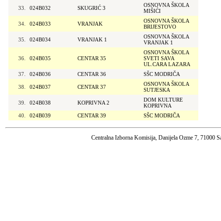
OSNOVNA ŠKOLA
33.
024B032
SKUGRIĆ 3
MIŠIĆI
OSNOVNA ŠKOLA
34.
024B033
VRANJAK
BRIJESTOVO
OSNOVNA ŠKOLA
35.
024B034
VRANJAK 1
VRANJAK 1
OSNOVNA ŠKOLA
36.
024B035
CENTAR 35
SVETI SAVA
UL.CARA LAZARA
37.
024B036
CENTAR 36
SŠC MODRIČA
OSNOVNA ŠKOLA
38.
024B037
CENTAR 37
SUTJESKA
DOM KULTURE
39.
024B038
KOPRIVNA 2
KOPRIVNA
40.
024B039
CENTAR 39
SŠC MODRIČA
Centralna Izborna Komisija, Danijela Ozme 7, 71000 S