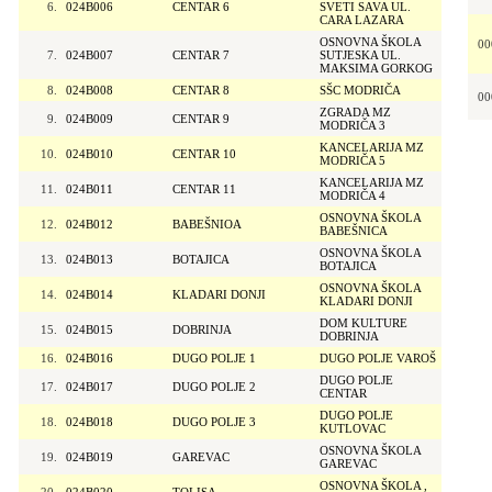
6.
024B006
CENTAR 6
SVETI SAVA UL.
CARA LAZARA
OSNOVNA ŠKOLA
00
7.
024B007
CENTAR 7
SUTJESKA UL.
MAKSIMA GORKOG
8.
024B008
CENTAR 8
SŠC MODRIČA
00
ZGRADA MZ
9.
024B009
CENTAR 9
MODRIČA 3
KANCELARIJA MZ
10.
024B010
CENTAR 10
MODRIČA 5
KANCELARIJA MZ
11.
024B011
CENTAR 11
MODRIČA 4
OSNOVNA ŠKOLA
12.
024B012
BABEŠNIOA
BABEŠNICA
OSNOVNA ŠKOLA
13.
024B013
BOTAJICA
BOTAJICA
OSNOVNA ŠKOLA
14.
024B014
KLADARI DONJI
KLADARI DONJI
DOM KULTURE
15.
024B015
DOBRINJA
DOBRINJA
16.
024B016
DUGO POLJE 1
DUGO POLJE VAROŠ
DUGO POLJE
17.
024B017
DUGO POLJE 2
CENTAR
DUGO POLJE
18.
024B018
DUGO POLJE 3
KUTLOVAC
OSNOVNA ŠKOLA
19.
024B019
GAREVAC
GAREVAC
OSNOVNA ŠKOLA ,