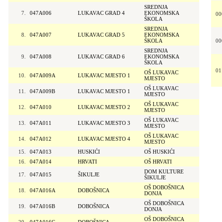
SREDNJA
7.
047A006
LUKAVAC GRAD 4
EKONOMSKA
00
ŠKOLA
SREDNJA
8.
047A007
LUKAVAC GRAD 5
EKONOMSKA
ŠKOLA
00
SREDNJA
9.
047A008
LUKAVAC GRAD 6
EKONOMSKA
ŠKOLA
01
OŠ LUKAVAC
10.
047A009A
LUKAVAC MJESTO 1
MJESTO
OŠ LUKAVAC
11.
047A009B
LUKAVAC MJESTO 1
MJESTO
OŠ LUKAVAC
12.
047A010
LUKAVAC MJESTO 2
MJESTO
OŠ LUKAVAC
13.
047A011
LUKAVAC MJESTO 3
MJESTO
OŠ LUKAVAC
14.
047A012
LUKAVAC MJESTO 4
MJESTO
15.
047A013
HUSKIĆI
OŠ HUSKIĆI
16.
047A014
HRVATI
OŠ HRVATI
DOM KULTURE
17.
047A015
ŠIKULJE
ŠIKULJE
OŠ DOBOŠNICA
18.
047A016A
DOBOŠNICA
DONJA
OŠ DOBOŠNICA
19.
047A016B
DOBOŠNICA
DONJA
OŠ DOBOŠNICA