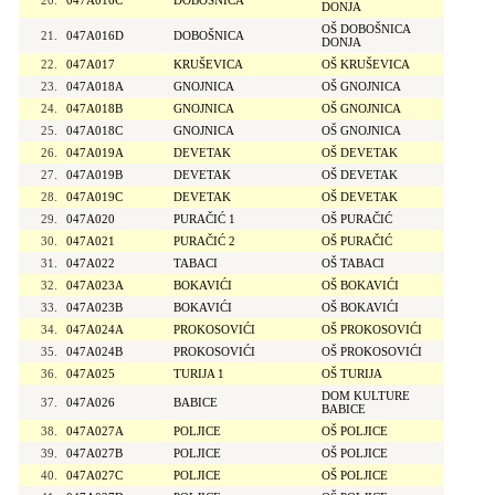
20.
047A016C
DOBOŠNICA
DONJA
OŠ DOBOŠNICA
21.
047A016D
DOBOŠNICA
DONJA
22.
047A017
KRUŠEVICA
OŠ KRUŠEVICA
23.
047A018A
GNOJNICA
OŠ GNOJNICA
24.
047A018B
GNOJNICA
OŠ GNOJNICA
25.
047A018C
GNOJNICA
OŠ GNOJNICA
26.
047A019A
DEVETAK
OŠ DEVETAK
27.
047A019B
DEVETAK
OŠ DEVETAK
28.
047A019C
DEVETAK
OŠ DEVETAK
29.
047A020
PURAČIĆ 1
OŠ PURAČIĆ
30.
047A021
PURAČIĆ 2
OŠ PURAČIĆ
31.
047A022
TABACI
OŠ TABACI
32.
047A023A
BOKAVIĆI
OŠ BOKAVIĆI
33.
047A023B
BOKAVIĆI
OŠ BOKAVIĆI
34.
047A024A
PROKOSOVIĆI
OŠ PROKOSOVIĆI
35.
047A024B
PROKOSOVIĆI
OŠ PROKOSOVIĆI
36.
047A025
TURIJA 1
OŠ TURIJA
DOM KULTURE
37.
047A026
BABICE
BABICE
38.
047A027A
POLJICE
OŠ POLJICE
39.
047A027B
POLJICE
OŠ POLJICE
40.
047A027C
POLJICE
OŠ POLJICE