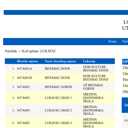
L
U
Home
Nače
Načelnik
->
Kod opštine: LUKAVAC
Biračko mjesto
Naziv biračkog mjesta
Lokacija
OP
DOM KULTURE
Uku
1.
047A001A
BISTARAC DONJI
BISTARAC DONJI
Uku
DOM KULTURE
2.
047A001B
BISTARAC DONJI
BISTARAC DONJI
Nev
OŠ BISTARAC
Uku
3.
047A002
BISTARAC GORNJI
GORNJI
Obr
SREDNJA
4.
047A003
LUKAVAC GRAD 1
EKONOMSKA
ŠKOLA
Ši
SREDNJA
5.
047A004
LUKAVAC GRAD 2
EKONOMSKA
ŠKOLA
SREDNJA
00
6.
047A005
LUKAVAC GRAD 3
EKONOMSKA
ŠKOLA