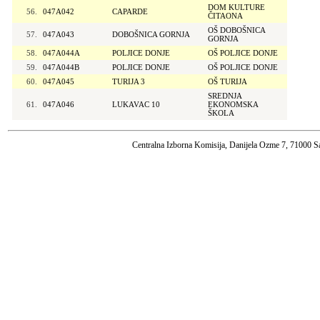
DOM KULTURE
56.
047A042
CAPARDE
ČITAONA
OŠ DOBOŠNICA
57.
047A043
DOBOŠNICA GORNJA
GORNJA
58.
047A044A
POLJICE DONJE
OŠ POLJICE DONJE
59.
047A044B
POLJICE DONJE
OŠ POLJICE DONJE
60.
047A045
TURIJA 3
OŠ TURIJA
SREDNJA
61.
047A046
LUKAVAC 10
EKONOMSKA
ŠKOLA
Centralna Izborna Komisija, Danijela Ozme 7, 71000 S