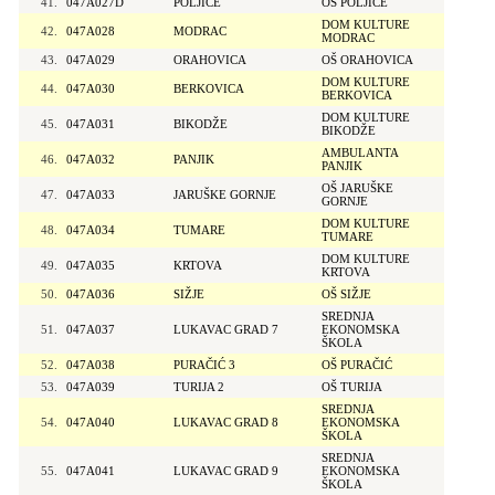
41.
047A027D
POLJICE
OŠ POLJICE
DOM KULTURE
42.
047A028
MODRAC
MODRAC
43.
047A029
ORAHOVICA
OŠ ORAHOVICA
DOM KULTURE
44.
047A030
BERKOVICA
BERKOVICA
DOM KULTURE
45.
047A031
BIKODŽE
BIKODŽE
AMBULANTA
46.
047A032
PANJIK
PANJIK
OŠ JARUŠKE
47.
047A033
JARUŠKE GORNJE
GORNJE
DOM KULTURE
48.
047A034
TUMARE
TUMARE
DOM KULTURE
49.
047A035
KRTOVA
KRTOVA
50.
047A036
SIŽJE
OŠ SIŽJE
SREDNJA
51.
047A037
LUKAVAC GRAD 7
EKONOMSKA
ŠKOLA
52.
047A038
PURAČIĆ 3
OŠ PURAČIĆ
53.
047A039
TURIJA 2
OŠ TURIJA
SREDNJA
54.
047A040
LUKAVAC GRAD 8
EKONOMSKA
ŠKOLA
SREDNJA
55.
047A041
LUKAVAC GRAD 9
EKONOMSKA
ŠKOLA