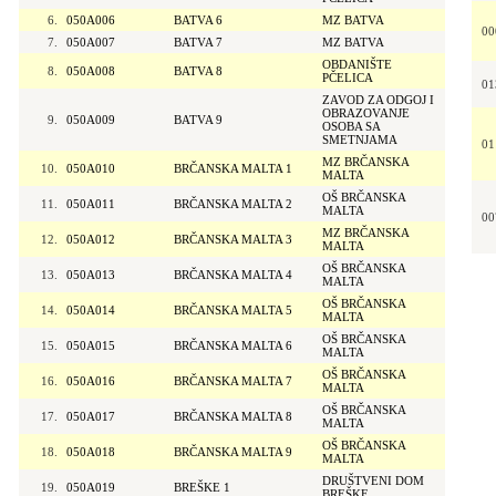
6.
050A006
BATVA 6
MZ BATVA
00
7.
050A007
BATVA 7
MZ BATVA
OBDANIŠTE
8.
050A008
BATVA 8
PČELICA
01
ZAVOD ZA ODGOJ I
OBRAZOVANJE
9.
050A009
BATVA 9
OSOBA SA
SMETNJAMA
01
MZ BRČANSKA
10.
050A010
BRČANSKA MALTA 1
MALTA
OŠ BRČANSKA
11.
050A011
BRČANSKA MALTA 2
MALTA
00
MZ BRČANSKA
12.
050A012
BRČANSKA MALTA 3
MALTA
OŠ BRČANSKA
13.
050A013
BRČANSKA MALTA 4
MALTA
OŠ BRČANSKA
14.
050A014
BRČANSKA MALTA 5
MALTA
OŠ BRČANSKA
15.
050A015
BRČANSKA MALTA 6
MALTA
OŠ BRČANSKA
16.
050A016
BRČANSKA MALTA 7
MALTA
OŠ BRČANSKA
17.
050A017
BRČANSKA MALTA 8
MALTA
OŠ BRČANSKA
18.
050A018
BRČANSKA MALTA 9
MALTA
DRUŠTVENI DOM
19.
050A019
BREŠKE 1
BREŠKE