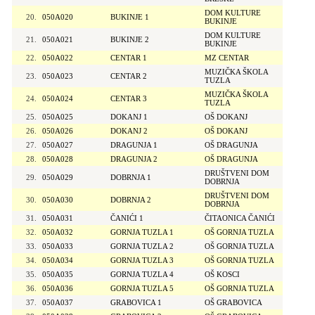
DOM KULTURE
20.
050A020
BUKINJE 1
BUKINJE
DOM KULTURE
21.
050A021
BUKINJE 2
BUKINJE
22.
050A022
CENTAR 1
MZ CENTAR
MUZIČKA ŠKOLA
23.
050A023
CENTAR 2
TUZLA
MUZIČKA ŠKOLA
24.
050A024
CENTAR 3
TUZLA
25.
050A025
DOKANJ 1
OŠ DOKANJ
26.
050A026
DOKANJ 2
OŠ DOKANJ
27.
050A027
DRAGUNJA 1
OŠ DRAGUNJA
28.
050A028
DRAGUNJA 2
OŠ DRAGUNJA
DRUŠTVENI DOM
29.
050A029
DOBRNJA 1
DOBRNJA
DRUŠTVENI DOM
30.
050A030
DOBRNJA 2
DOBRNJA
31.
050A031
ČANIĆI 1
ČITAONICA ČANIĆI
32.
050A032
GORNJA TUZLA 1
OŠ GORNJA TUZLA
33.
050A033
GORNJA TUZLA 2
OŠ GORNJA TUZLA
34.
050A034
GORNJA TUZLA 3
OŠ GORNJA TUZLA
35.
050A035
GORNJA TUZLA 4
OŠ KOSCI
36.
050A036
GORNJA TUZLA 5
OŠ GORNJA TUZLA
37.
050A037
GRABOVICA 1
OŠ GRABOVICA