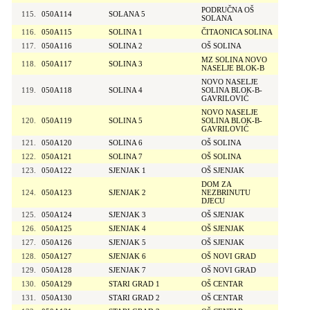
PODRUČNA OŠ
115.
050A114
SOLANA 5
SOLANA
116.
050A115
SOLINA 1
ČITAONICA SOLINA
117.
050A116
SOLINA 2
OŠ SOLINA
MZ SOLINA NOVO
118.
050A117
SOLINA 3
NASELJE BLOK-B
NOVO NASELJE
119.
050A118
SOLINA 4
SOLINA BLOK-B-
GAVRILOVIĆ
NOVO NASELJE
120.
050A119
SOLINA 5
SOLINA BLOK-B-
GAVRILOVIĆ
121.
050A120
SOLINA 6
OŠ SOLINA
122.
050A121
SOLINA 7
OŠ SOLINA
123.
050A122
SJENJAK 1
OŠ SJENJAK
DOM ZA
124.
050A123
SJENJAK 2
NEZBRINUTU
DJECU
125.
050A124
SJENJAK 3
OŠ SJENJAK
126.
050A125
SJENJAK 4
OŠ SJENJAK
127.
050A126
SJENJAK 5
OŠ SJENJAK
128.
050A127
SJENJAK 6
OŠ NOVI GRAD
129.
050A128
SJENJAK 7
OŠ NOVI GRAD
130.
050A129
STARI GRAD 1
OŠ CENTAR
131.
050A130
STARI GRAD 2
OŠ CENTAR