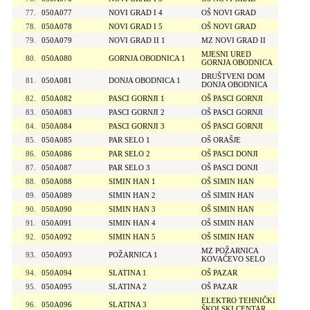
77.
050A077
NOVI GRAD I 4
OŠ NOVI GRAD
78.
050A078
NOVI GRAD I 5
OŠ NOVI GRAD
79.
050A079
NOVI GRAD II 1
MZ NOVI GRAD II
MJESNI URED
80.
050A080
GORNJA OBODNICA 1
GORNJA OBODNICA
DRUŠTVENI DOM
81.
050A081
DONJA OBODNICA 1
DONJA OBODNICA
82.
050A082
PASCI GORNJI 1
OŠ PASCI GORNJI
83.
050A083
PASCI GORNJI 2
OŠ PASCI GORNJI
84.
050A084
PASCI GORNJI 3
OŠ PASCI GORNJI
85.
050A085
PAR SELO 1
OŠ ORAŠJE
86.
050A086
PAR SELO 2
OŠ PASCI DONJI
87.
050A087
PAR SELO 3
OŠ PASCI DONJI
88.
050A088
SIMIN HAN 1
OŠ SIMIN HAN
89.
050A089
SIMIN HAN 2
OŠ SIMIN HAN
90.
050A090
SIMIN HAN 3
OŠ SIMIN HAN
91.
050A091
SIMIN HAN 4
OŠ SIMIN HAN
92.
050A092
SIMIN HAN 5
OŠ SIMIN HAN
MZ POŽARNICA
93.
050A093
POŽARNICA 1
KOVAČEVO SELO
94.
050A094
SLATINA 1
OŠ PAZAR
95.
050A095
SLATINA 2
OŠ PAZAR
ELEKTRO TEHNIČKI
96.
050A096
SLATINA 3
ŠKOLSKI CENTAR