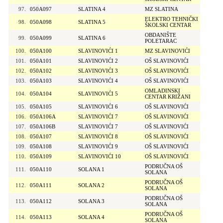
97.
050A097
SLATINA 4
MZ SLATINA
ELEKTRO TEHNIČKI
98.
050A098
SLATINA 5
ŠKOLSKI CENTAR
OBDANIŠTE
99.
050A099
SLATINA 6
POLETARAC
100.
050A100
SLAVINOVIĆI 1
MZ SLAVINOVIĆI
101.
050A101
SLAVINOVIĆI 2
OŠ SLAVINOVIĆI
102.
050A102
SLAVINOVIĆI 3
OŠ SLAVINOVIĆI
103.
050A103
SLAVINOVIĆI 4
OŠ SLAVINOVIĆI
OMLADINSKI
104.
050A104
SLAVINOVIĆI 5
CENTAR KRIŽANI
105.
050A105
SLAVINOVIĆI 6
OŠ SLAVINOVIĆI
106.
050A106A
SLAVINOVIĆI 7
OŠ SLAVINOVIĆI
107.
050A106B
SLAVINOVIĆI 7
OŠ SLAVINOVIĆI
108.
050A107
SLAVINOVIĆI 8
OŠ SLAVINOVIĆI
109.
050A108
SLAVINOVIĆI 9
OŠ SLAVINOVIĆI
110.
050A109
SLAVINOVIĆI 10
OŠ SLAVINOVIĆI
PODRUČNA OŠ
111.
050A110
SOLANA 1
SOLANA
PODRUČNA OŠ
112.
050A111
SOLANA 2
SOLANA
PODRUČNA OŠ
113.
050A112
SOLANA 3
SOLANA
PODRUČNA OŠ
114.
050A113
SOLANA 4
SOLANA