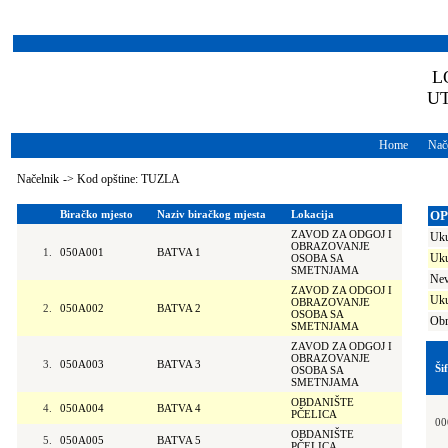
L
U
Home
Nače
Načelnik
->
Kod opštine: TUZLA
Biračko mjesto
Naziv biračkog mjesta
Lokacija
OP
ZAVOD ZA ODGOJ I
Uku
OBRAZOVANJE
1.
050A001
BATVA 1
Uku
OSOBA SA
SMETNJAMA
Nev
ZAVOD ZA ODGOJ I
Uku
OBRAZOVANJE
2.
050A002
BATVA 2
OSOBA SA
Obr
SMETNJAMA
ZAVOD ZA ODGOJ I
OBRAZOVANJE
3.
050A003
BATVA 3
Ši
OSOBA SA
SMETNJAMA
OBDANIŠTE
4.
050A004
BATVA 4
PČELICA
00
OBDANIŠTE
5.
050A005
BATVA 5
PČELICA