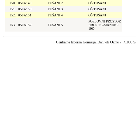
150.
050A149
TUŠANJ 2
OŠ TUŠANJ
151.
050A150
TUŠANJ 3
OŠ TUŠANJ
152.
050A151
TUŠANJ 4
OŠ TUŠANJ
POSLOVNI PROSTOR
153.
050A152
TUŠANJ 5
HRUSTIĆ-MANDIĆI
19O
Centralna Izborna Komisija, Danijela Ozme 7, 71000 S