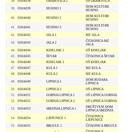
38.
050A038
GRABOVICA 2
OŠ GRABOVICA
DOM KULTURE
39.
050A039
HUSINO 1
HUSINO
DOM KULTURE
40.
050A040
HUSINO 2
HUSINO
DOM KULTURE
41.
050A041
HUSINO 3
HUSINO
42.
050A042
JALA 1
MZ JALA
ČITAONICA MZ
43.
050A043
JALA 2
JALA
44.
050A044
KISELJAK 1
OŠ KISELJAK
45.
050A045
ŠEVAR
ČITAONICA ŠEVAR
46.
050A046
KISELJAK 2
OŠ KISELJAK
47.
050A047
KULA 1
MZ KULA
48.
050A048
KULA 2
MZ KULA
DOM RUDARA
49.
050A049
LIPNICA 1
LIPNICA
50.
050A050
LIPNICA 2
OŠ LIPNICA
51.
050A051
GORNJA LIPNICA 1
OŠ LIPNICA GORNJA
52.
050A052
GORNJA LIPNICA 2
OŠ LIPNICA GORNJA
DRUŠTVENI DOM
53.
050A053
SREDNJA LIPNICA 1
LIPNICA SREDNJA
ČITAONICA
54.
050A054
LJEPUNICE 1
LJEPUNICE
55.
050A055
BRGULE 1
ČITAONICA BRGULE
ČITAONICA