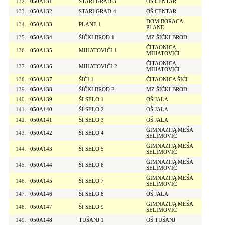
132.
050A131
STARI GRAD 3
OŠ CENTAR
133.
050A132
STARI GRAD 4
OŠ CENTAR
DOM BORACA
134.
050A133
PLANE 1
PLANE
135.
050A134
ŠIČKI BROD 1
MZ ŠIČKI BROD
ČITAONICA
136.
050A135
MIHATOVIĆI 1
MIHATOVIĆI
ČITAONICA
137.
050A136
MIHATOVIĆI 2
MIHATOVIĆI
138.
050A137
ŠIĆI 1
ČITAONICA ŠIĆI
139.
050A138
ŠIČKI BROD 2
MZ ŠIČKI BROD
140.
050A139
ŠI SELO 1
OŠ JALA
141.
050A140
ŠI SELO 2
OŠ JALA
142.
050A141
ŠI SELO 3
OŠ JALA
GIMNAZIJA MEŠA
143.
050A142
ŠI SELO 4
SELIMOVIĆ
GIMNAZIJA MEŠA
144.
050A143
ŠI SELO 5
SELIMOVIĆ
GIMNAZIJA MEŠA
145.
050A144
ŠI SELO 6
SELIMOVIĆ
GIMNAZIJA MEŠA
146.
050A145
ŠI SELO 7
SELIMOVIĆ
147.
050A146
ŠI SELO 8
OŠ JALA
GIMNAZIJA MEŠA
148.
050A147
ŠI SELO 9
SELIMOVIĆ
149.
050A148
TUŠANJ 1
OŠ TUŠANJ