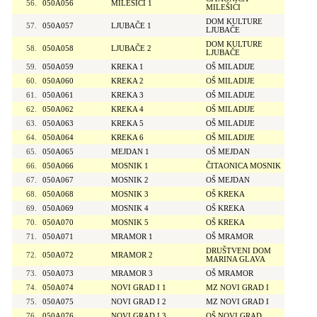
56.
050A056
MILEŠIĆI 1
MILEŠIĆI
DOM KULTURE
57.
050A057
LJUBAČE 1
LJUBAČE
DOM KULTURE
58.
050A058
LJUBAČE 2
LJUBAČE
59.
050A059
KREKA 1
OŠ MILADIJE
60.
050A060
KREKA 2
OŠ MILADIJE
61.
050A061
KREKA 3
OŠ MILADIJE
62.
050A062
KREKA 4
OŠ MILADIJE
63.
050A063
KREKA 5
OŠ MILADIJE
64.
050A064
KREKA 6
OŠ MILADIJE
65.
050A065
MEJDAN 1
OŠ MEJDAN
66.
050A066
MOSNIK 1
ČITAONICA MOSNIK
67.
050A067
MOSNIK 2
OŠ MEJDAN
68.
050A068
MOSNIK 3
OŠ KREKA
69.
050A069
MOSNIK 4
OŠ KREKA
70.
050A070
MOSNIK 5
OŠ KREKA
71.
050A071
MRAMOR 1
OŠ MRAMOR
DRUŠTVENI DOM
72.
050A072
MRAMOR 2
MARINA GLAVA
73.
050A073
MRAMOR 3
OŠ MRAMOR
74.
050A074
NOVI GRAD I 1
MZ NOVI GRAD I
75.
050A075
NOVI GRAD I 2
MZ NOVI GRAD I
76.
050A076
NOVI GRAD I 3
OŠ NOVI GRAD