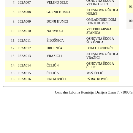
OSNOVNA ŠKOLA
7.
052A007
VELINO SELO
VELINO SELO
01
JU OSNOVNA ŠKOLA
8.
052A008
GORNJI HUMCI
HUMCI
OMLADINSKI DOM
00
9.
052A009
DONJI HUMCI
DONJI HUMCI
VETERINARSKA
10.
052A010
NAHVIOCI
STANICA
OSNOVNA ŠKOLA
11.
052A011
ŠIBOŠNICA
ŠIBOŠNICA
12.
052A012
DRIJENČA
DOM U DRIJENČI
JU OSNOVNA ŠKOLA
13.
052A013
VRAŽIĆI 1
VRAŽIĆI
OSNOVNA ŠKOLA
14.
052A014
ČELIĆ 4
ČELIĆ
15.
052A015
ČELIĆ 5
MSŠ ČELIĆ
16.
052A016
RATKOVIĆI1
PŠ RATKOVIĆI
Centralna Izborna Komisija, Danijela Ozme 7, 71000 S