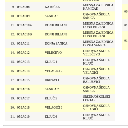
MJESNA ZAJEDNICA
9.
059A008
KAMIČAK
KAMIČAK
00
OSNOVNA ŠKOLA
10.
059A009
SANICA 1
SANICA
MJESNA ZAJEDNICA
11.
059A010A
DONJI BILJANI
01
DONJI BILJANI
MJESNA ZAJEDNICA
12.
059A010B
DONJI BILJANI
DONJI BILJANI
01
MJESNA ZAJEDNICA
13.
059A011
DONJA SANICA
DONJA SANICA
OSNOVNA ŠKOLA
14.
059A012
VELEČEVO
VELEČEVO
OSNOVNA ŠKOLA
15.
059A013
KLJUČ 4
KLJUČ
OSNOVNA ŠKOLA
16.
059A014
VELAGIĆI 2
VELAGIĆI
OSNOVNA ŠKOLA
17.
059A015
HRIPAVCI
BALIJEVIĆI
OSNOVNA ŠKOLA
18.
059A016
SANICA 2
SANICA
SREDNJOŠKOLSKI
19.
059A017
KLJUČ 5
CENTAR
OSNOVNA ŠKOLA
20.
059A018
VELAGIĆI 3
VELAGIĆI
OSNOVNA ŠKOLA
21.
059A019
KLJUČ 6
KLJUČ