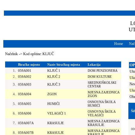
L
U
Home
Nače
Načelnik
->
Kod opštine: KLJUČ
Biračko mjesto
Naziv biračkog mjesta
Lokacija
OP
1.
059A001
KLJUČ 1
DOM PENZIONERA
Uku
2.
059A002
KLJUČ 2
DOM KULTURE
Uku
SREDNJOŠKOLSKI
Nev
3.
059A003
KLJUČ 3
CENTAR
Uku
MJESNA ZAJEDNICA
4.
059A004
ZGON
ZGON
Obr
OSNOVNA ŠKOLA
5.
059A005
HUMIĆI
HUMIĆI
Ši
OSNOVNA ŠKOLA
6.
059A006
VELAGIĆI 1
VELAGIĆI
MJESNA ZAJEDNICA
7.
059A007A
KRASULJE
KRASULJE
00
MJESNA ZAJEDNICA
8.
059A007B
KRASULJE
KRASULJE