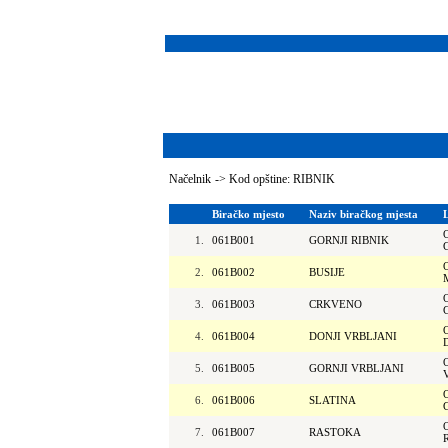
Načelnik
->
Kod opštine: RIBNIK
Biračko mjesto
Naziv biračkog mjesta
1.
061B001
GORNJI RIBNIK
2.
061B002
BUSIJE
3.
061B003
CRKVENO
4.
061B004
DONJI VRBLJANI
5.
061B005
GORNJI VRBLJANI
6.
061B006
SLATINA
7.
061B007
RASTOKA