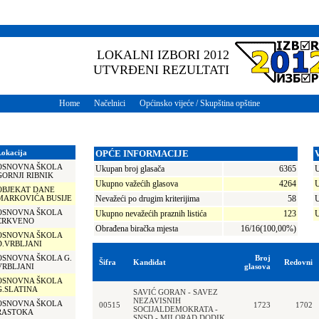
LOKALNI IZBORI 2012
UTVRĐENI REZULTATI
Home
Načelnici
Općinsko vijeće / Skupština opštine
Lokacija
OPĆE INFORMACIJE
OSNOVNA ŠKOLA
Ukupan broj glasača
6365
U
GORNJI RIBNIK
Ukupno važećih glasova
4264
U
OBJEKAT DANE
MARKOVIĆA BUSIJE
Nevažeći po drugim kriterijima
58
U
OSNOVNA ŠKOLA
Ukupno nevažećih praznih listića
123
U
CRKVENO
Obrađena biračka mjesta
16/16(100,00%)
OSNOVNA ŠKOLA
D.VRBLJANI
OSNOVNA ŠKOLA G.
Broj
Šifra
Kandidat
Redovni
VRBLJANI
glasova
OSNOVNA ŠKOLA
G.SLATINA
SAVIĆ GORAN - SAVEZ
NEZAVISNIH
OSNOVNA ŠKOLA
00515
1723
1702
SOCIJALDEMOKRATA -
RASTOKA
SNSD - MILORAD DODIK