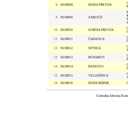
8.
061B008
DONJA PREVIJA
9.
061B009
ZABLEĆE
10.
061B010
GORNJA PREVIJA
11.
061B011
ČAĐAVICA
12.
061B012
SITNICA
13.
061B013
BUNAREVI
14.
061B014
RATKOVO
15.
061B015
VELIJAŠNICA
16.
061B016
DONJI RIBNIK
Centralna Izborna Komi