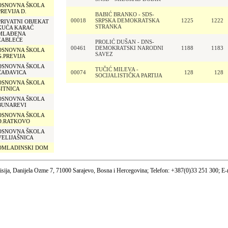
OSNOVNA ŠKOLA
PREVIJA D.
BABIĆ BRANKO - SDS-
00018
SRPSKA DEMOKRATSKA
1225
1222
PRIVATNI OBJEKAT
STRANKA
KUĆA KARAĆ
MLAĐENA
ZABLEĆE
PROLIĆ DUŠAN - DNS-
00461
DEMOKRATSKI NARODNI
1188
1183
OSNOVNA ŠKOLA
SAVEZ
G.PREVIJA
OSNOVNA ŠKOLA
TUČIĆ MILEVA -
ČAĐAVICA
00074
128
128
SOCIJALISTIČKA PARTIJA
OSNOVNA ŠKOLA
SITNICA
OSNOVNA ŠKOLA
BUNAREVI
OSNOVNA ŠKOLA
D.RATKOVO
OSNOVNA ŠKOLA
VELIJAŠNICA
OMLADINSKI DOM
sija, Danijela Ozme 7, 71000 Sarajevo, Bosna i Hercegovina; Telefon: +387(0)33 251 300; E-