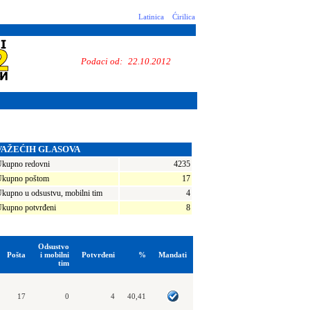
Latinica
Ćirilica
Podaci od:
22.10.2012
VAŽEĆIH GLASOVA
kupno redovni
4235
kupno poštom
17
kupno u odsustvu, mobilni tim
4
kupno potvrđeni
8
Odsustvo
Pošta
i mobilni
Potvrđeni
%
Mandati
tim
17
0
4
40,41