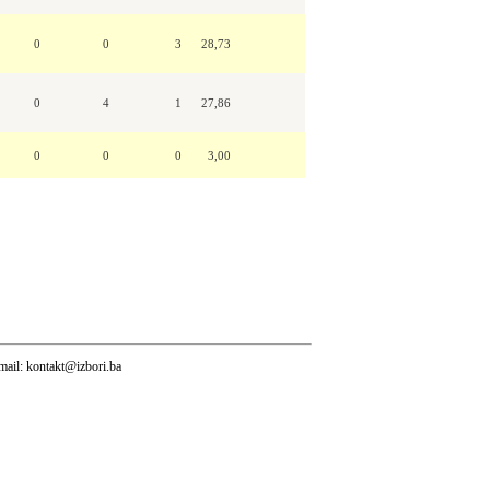
0
0
3
28,73
0
4
1
27,86
0
0
0
3,00
mail:
kontakt@izbori.ba