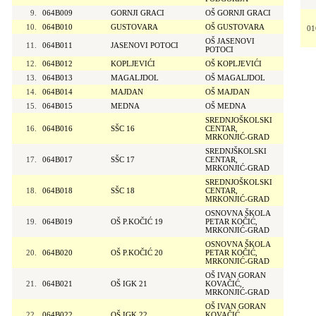
9.
064B009
GORNJI GRACI
OŠ GORNJI GRACI
10.
064B010
GUSTOVARA
OŠ GUSTOVARA
01
OŠ JASENOVI
11.
064B011
JASENOVI POTOCI
POTOCI
12.
064B012
KOPLJEVIĆI
OŠ KOPLJEVIĆI
13.
064B013
MAGALJDOL
OŠ MAGALJDOL
14.
064B014
MAJDAN
OŠ MAJDAN
15.
064B015
MEDNA
OŠ MEDNA
SREDNJOŠKOLSKI
16.
064B016
SŠC 16
CENTAR,
MRKONJIĆ-GRAD
SREDNJŠKOLSKI
17.
064B017
SŠC 17
CENTAR,
MRKONJIĆ-GRAD
SREDNJOŠKOLSKI
18.
064B018
SŠC 18
CENTAR,
MRKONJIĆ-GRAD
OSNOVNA ŠKOLA
19.
064B019
OŠ P.KOČIĆ 19
PETAR KOČIĆ,
MRKONJIĆ-GRAD
OSNOVNA ŠKOLA
20.
064B020
OŠ P.KOČIĆ 20
PETAR KOČIĆ,
MRKONJIĆ-GRAD
OŠ IVAN GORAN
21.
064B021
OŠ IGK 21
KOVAČIĆ,
MRKONJIĆ-GRAD
OŠ IVAN GORAN
22.
064B022
OŠ IGK 22
KOVAČIĆ,