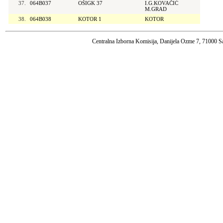
37.
064B037
OŠIGK 37
I.G.KOVAČIĆ
M.GRAD
38.
064B038
KOTOR 1
KOTOR
Centralna Izborna Komisija, Danijela Ozme 7, 71000 S