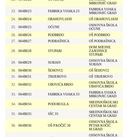
MRKONJIĆ GRAD
FABRIKA VIJAKA
23.
064B023
FABRIKA VIJAKA 23
MRKONJIĆ GRAD
24.
064B024
ORAHOVLJANI
OŠ ORAHOVLJANI
OSNOVNA ŠKOLA
25.
064B025
OĆUNE
OĆUNE
26.
064B026
PODBRDO
OŠ PODBRDO
27.
064B027
PODRAŠNICA
OŠ PODRAŠNICA
DOM MJESNE
28.
064B028
STUPARI
ZAJEDNICE
STUPARI
OSNOVNA ŠKOLA
29.
064B029
SURJAN
SURJAN
30.
064B030
ŠEHOVCI
OŠ ŠEHOVCI
31.
064B031
TRIJEBOVO
OŠ TRIJEBOVO
OSNOVNA ŠKOLA
32.
064B032
UBOVIĆA BRDO
UBAVIĆA BRDO
FABRIKA VIJAKA
33.
064B033
FABRIKA VIJAKA 33
MRKONJIĆ GRAD
SREDNJOŠKOLSKI
34.
064B034
PODORUGLA
CENTAR M.GRAD
SREDNJOŠKOLSKI
35.
064B035
SŠC 35
CENTAR M.GRAD
OSNOVNA ŠKOLA
36.
064B036
OŠ P.KOČIĆ 36
PETAR KOČIĆ
M.GRAD
OSNOVNA ŠKOLA