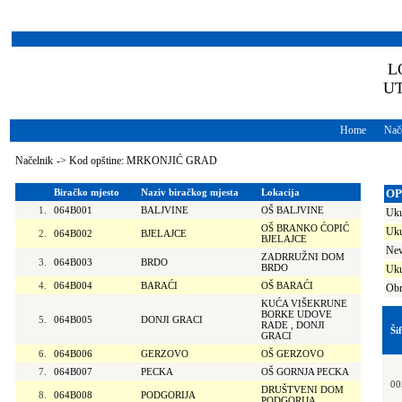
L
U
Home
Nače
Načelnik
->
Kod opštine: MRKONJIĆ GRAD
Biračko mjesto
Naziv biračkog mjesta
Lokacija
OP
1.
064B001
BALJVINE
OŠ BALJVINE
Uku
OŠ BRANKO ĆOPIĆ
Uku
2.
064B002
BJELAJCE
BJELAJCE
Nev
ZADRRUŽNI DOM
3.
064B003
BRDO
BRDO
Uku
4.
064B004
BARAĆI
OŠ BARAĆI
Obr
KUĆA VIŠEKRUNE
BORKE UDOVE
5.
064B005
DONJI GRACI
RADE , DONJI
Ši
GRACI
6.
064B006
GERZOVO
OŠ GERZOVO
7.
064B007
PECKA
OŠ GORNJA PECKA
00
DRUŠTVENI DOM
8.
064B008
PODGORIJA
PODGORIJA