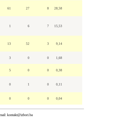
61
27
8
28,58
1
6
7
15,53
13
52
3
9,14
3
0
0
1,68
5
0
0
0,38
0
1
0
0,11
0
0
0
0,04
mail:
kontakt@izbori.ba