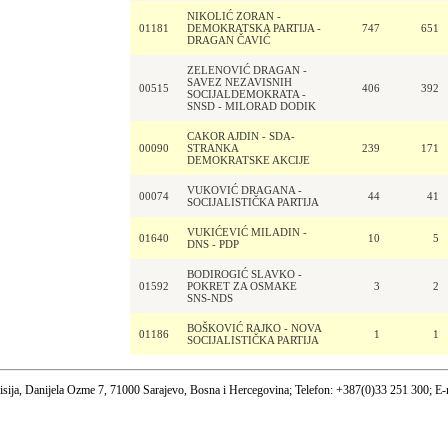
NIKOLIĆ ZORAN -
01181
DEMOKRATSKA PARTIJA -
747
651
DRAGAN ČAVIĆ
ZELENOVIĆ DRAGAN -
SAVEZ NEZAVISNIH
00515
406
392
SOCIJALDEMOKRATA -
SNSD - MILORAD DODIK
CAKOR AJDIN - SDA-
00090
STRANKA
239
171
DEMOKRATSKE AKCIJE
VUKOVIĆ DRAGANA -
00074
44
41
SOCIJALISTIČKA PARTIJA
VUKIĆEVIĆ MILADIN -
01640
10
5
DNS - PDP
BODIROGIĆ SLAVKO -
01592
POKRET ZA OSMAKE
3
2
SNS-NDS
BOŠKOVIĆ RAJKO - NOVA
01186
1
1
SOCIJALISTIČKA PARTIJA
sija, Danijela Ozme 7, 71000 Sarajevo, Bosna i Hercegovina; Telefon: +387(0)33 251 300; E-