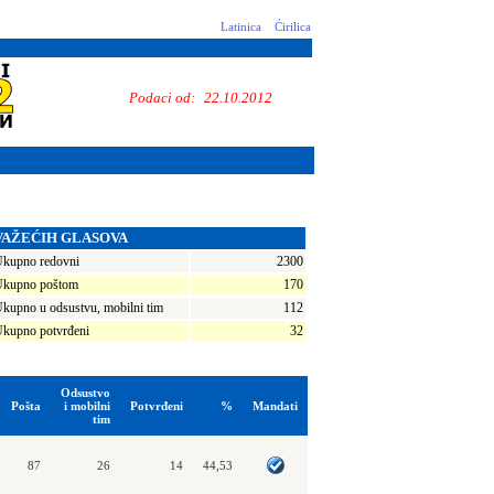
Latinica
Ćirilica
Podaci od:
22.10.2012
VAŽEĆIH GLASOVA
kupno redovni
2300
kupno poštom
170
kupno u odsustvu, mobilni tim
112
kupno potvrđeni
32
Odsustvo
Pošta
i mobilni
Potvrđeni
%
Mandati
tim
87
26
14
44,53