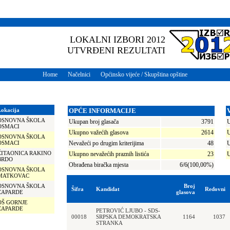
LOKALNI IZBORI 2012
UTVRĐENI REZULTATI
Home
Načelnici
Općinsko vijeće / Skupština opštine
Lokacija
OPĆE INFORMACIJE
OSNOVNA ŠKOLA
Ukupan broj glasača
3791
U
OSMACI
Ukupno važećih glasova
2614
U
OSNOVNA ŠKOLA
OSMACI
Nevažeći po drugim kriterijima
48
U
ČITAONICA RAKINO
Ukupno nevažećih praznih listića
23
U
BRDO
Obrađena biračka mjesta
6/6(100,00%)
OSNOVNA ŠKOLA
MATKOVAC
OSNOVNA ŠKOLA
Broj
Šifra
Kandidat
Redovni
CAPARDE
glasova
OŠ GORNJE
CAPARDE
PETROVIĆ LJUBO - SDS-
00018
SRPSKA DEMOKRATSKA
1164
1037
STRANKA