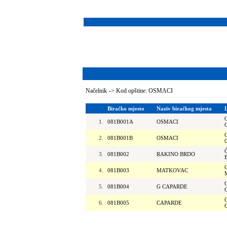
Načelnik
->
Kod opštine: OSMACI
Biračko mjesto
Naziv biračkog mjesta
1.
081B001A
OSMACI
2.
081B001B
OSMACI
3.
081B002
RAKINO BRDO
4.
081B003
MATKOVAC
5.
081B004
G CAPARDE
6.
081B005
CAPARDE