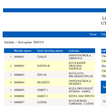
L
U
Home
Nače
Načelnik
->
Kod opštine: ŠIPOVO
Biračko mjesto
Naziv biračkog mjesta
Lokacija
OP
OSNOVNA ŠKOLA
Uku
1.
088B001
ČUKLIĆ
GRBAVICA
Uku
KUĆA RADOŠ
2.
088B002
NATPOLJE
DRAGANA
Nev
NATPOLJE
Uku
KUĆA LETO
3.
088B003
ČIFLUK
Obr
MILORADA ČIFLUK
OSNOVNA ŠKOLA
4.
088B004
MUJDŽIĆI
MUJDŽIĆI
Ši
KUĆA TRIVUNOVIĆ
5.
088B005
SARIĆI 1
DUŠANA - SARIĆI
6.
088B006
SARIĆI 2
HOTEL JANJ ŠIPOVO
KUĆA BUBANJ
00
7.
088B007
LUŽINE
GORDANA - LUŽINE