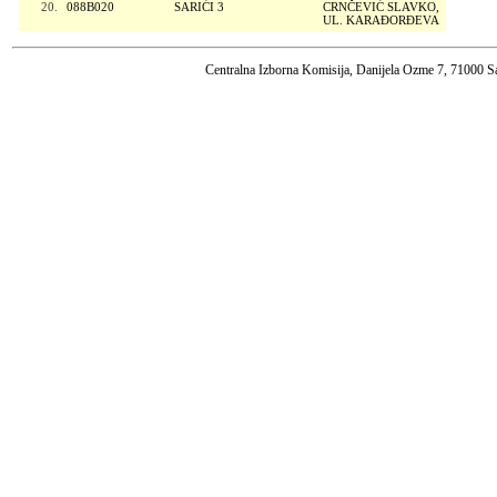
20.
088B020
SARIĆI 3
CRNČEVIĆ SLAVKO,
UL. KARAĐORĐEVA
Centralna Izborna Komisija, Danijela Ozme 7, 71000 S