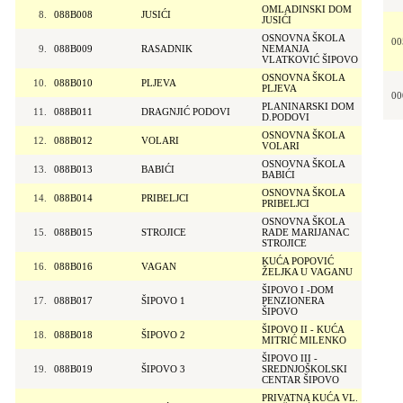
OMLADINSKI DOM
8.
088B008
JUSIĆI
JUSIĆI
OSNOVNA ŠKOLA
00
9.
088B009
RASADNIK
NEMANJA
VLATKOVIĆ ŠIPOVO
OSNOVNA ŠKOLA
10.
088B010
PLJEVA
PLJEVA
00
PLANINARSKI DOM
11.
088B011
DRAGNJIĆ PODOVI
D.PODOVI
OSNOVNA ŠKOLA
12.
088B012
VOLARI
VOLARI
OSNOVNA ŠKOLA
13.
088B013
BABIĆI
BABIĆI
OSNOVNA ŠKOLA
14.
088B014
PRIBELJCI
PRIBELJCI
OSNOVNA ŠKOLA
15.
088B015
STROJICE
RADE MARIJANAC
STROJICE
KUĆA POPOVIĆ
16.
088B016
VAGAN
ŽELJKA U VAGANU
ŠIPOVO I -DOM
17.
088B017
ŠIPOVO 1
PENZIONERA
ŠIPOVO
ŠIPOVO II - KUĆA
18.
088B018
ŠIPOVO 2
MITRIĆ MILENKO
ŠIPOVO III -
19.
088B019
ŠIPOVO 3
SREDNJOŠKOLSKI
CENTAR ŠIPOVO
PRIVATNA KUĆA VL.