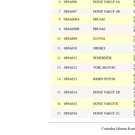
6.
089A006
DONJI VAKUF 4A
7.
089A007
DONJI VAKUF 4B
8.
089A008A
PRUSAC
9.
089A008B
PRUSAC
10.
089A009
GUVNA
11.
089A010
OBORCI
12.
089A011
ŠEHERDŽIK
13.
089A012
TORLAKOVAC
14.
089A013
BABIN POTOK
15.
089A014
DONJI VAKUF 1B
16.
089A015
DONJI VAKUF3C
17.
089A016
DONJI VAKUF 2C
Centralna Izborna Komi