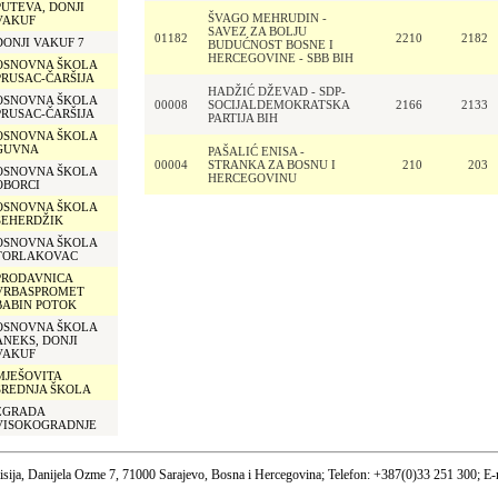
PUTEVA, DONJI
ŠVAGO MEHRUDIN -
VAKUF
SAVEZ ZA BOLJU
01182
2210
2182
DONJI VAKUF 7
BUDUĆNOST BOSNE I
HERCEGOVINE - SBB BIH
OSNOVNA ŠKOLA
PRUSAC-ČARŠIJA
HADŽIĆ DŽEVAD - SDP-
OSNOVNA ŠKOLA
00008
SOCIJALDEMOKRATSKA
2166
2133
PRUSAC-ČARŠIJA
PARTIJA BIH
OSNOVNA ŠKOLA
GUVNA
PAŠALIĆ ENISA -
00004
STRANKA ZA BOSNU I
210
203
OSNOVNA ŠKOLA
HERCEGOVINU
OBORCI
OSNOVNA ŠKOLA
ŠEHERDŽIK
OSNOVNA ŠKOLA
TORLAKOVAC
PRODAVNICA
VRBASPROMET
BABIN POTOK
OSNOVNA ŠKOLA
ANEKS, DONJI
VAKUF
MJEŠOVITA
SREDNJA ŠKOLA
ZGRADA
VISOKOGRADNJE
sija, Danijela Ozme 7, 71000 Sarajevo, Bosna i Hercegovina; Telefon: +387(0)33 251 300; E-