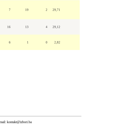
7
19
2
29,71
16
13
4
29,12
6
1
0
2,82
mail:
kontakt@izbori.ba