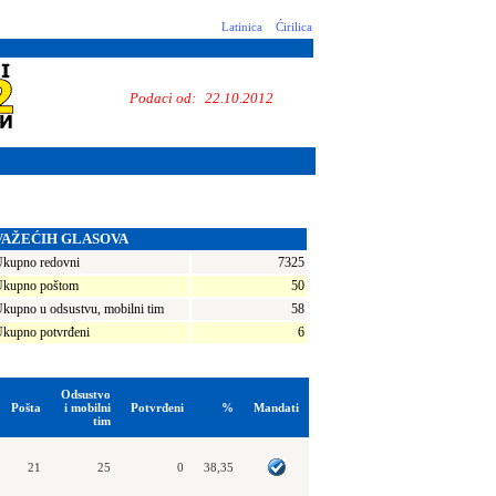
Latinica
Ćirilica
Podaci od:
22.10.2012
VAŽEĆIH GLASOVA
kupno redovni
7325
kupno poštom
50
kupno u odsustvu, mobilni tim
58
kupno potvrđeni
6
Odsustvo
Pošta
i mobilni
Potvrđeni
%
Mandati
tim
21
25
0
38,35