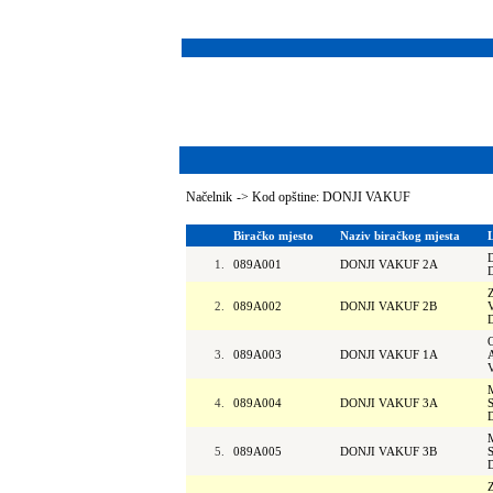
Načelnik
->
Kod opštine: DONJI VAKUF
Biračko mjesto
Naziv biračkog mjesta
1.
089A001
DONJI VAKUF 2A
2.
089A002
DONJI VAKUF 2B
3.
089A003
DONJI VAKUF 1A
4.
089A004
DONJI VAKUF 3A
5.
089A005
DONJI VAKUF 3B