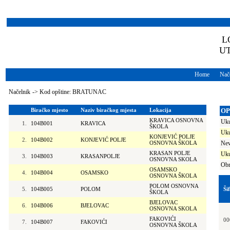
L
U
Home
Nače
Načelnik
->
Kod opštine: BRATUNAC
Biračko mjesto
Naziv biračkog mjesta
Lokacija
OP
KRAVICA OSNOVNA
Uku
1.
104B001
KRAVICA
ŠKOLA
Uku
KONJEVIĆ POLJE
2.
104B002
KONJEVIĆ POLJE
OSNOVNA ŠKOLA
Nev
KRASAN POLJE
Uku
3.
104B003
KRASANPOLJE
OSNOVNA SKOLA
Obr
OSAMSKO
4.
104B004
OSAMSKO
OSNOVNA ŠKOLA
POLOM OSNOVNA
5.
104B005
POLOM
Ši
ŠKOLA
BJELOVAC
6.
104B006
BJELOVAC
OSNOVNA SKOLA
FAKOVIĆI
00
7.
104B007
FAKOVIĆI
OSNOVNA ŠKOLA