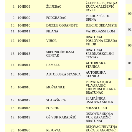
ŽLIJEBAC PRIVATNA
8.
104B008
ŽLIJEBAC
KUĆA MALEŠEVIĆ
PAVLE
00
PREDUZEĆE DC
9.
104B009
PODGRADAC
DRINA
10.
104B010
DJECIJE OBDANISTE
DJECIJE OBDANISTE
01
11.
104B011
PILANA
VATROGASNI DOM
BRATUNAC
12.
104B012
VIHOR
POSLOVNA ZGRADA
VIHOR
00
BRATUNAC
SREDNJOŠKOLSKI
13.
104B013
SREDNJOŠKOLSKI
CENTAR
CENTAR
AUTOBUSKA
01
14.
104B014
LAMELE
STANICA
AUTOBUSKA
15.
104B015
AUTOBUSKA STANICA
STANICA
00
PRIVATNA KUĆA
VL.VARAGIĆ
16.
104B016
MOŠTANICE
TIHOMIR-CIGLANA
BRATUNAC
SLAPAŠNICA
17.
104B017
SLAPAŠNICA
OSNOVNA ŠKOLA
18.
104B018
POBRĐE
MJESNI URED
OSNOVNA ŠKOLA
19.
104B019
OŠ VUK KARADŽIĆ
VUK KARADŽIĆ
BRATUNAC
REPOVAC PRIVATNA
20.
104B020
REPOVAC
KUĆA BLAGOJEVIĆ