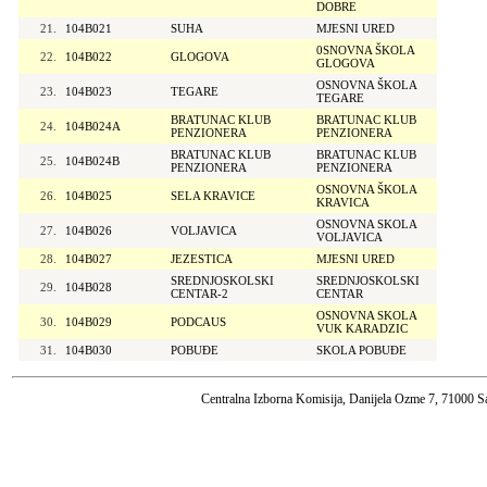
DOBRE
21.
104B021
SUHA
MJESNI URED
0SNOVNA ŠKOLA
22.
104B022
GLOGOVA
GLOGOVA
OSNOVNA ŠKOLA
23.
104B023
TEGARE
TEGARE
BRATUNAC KLUB
BRATUNAC KLUB
24.
104B024A
PENZIONERA
PENZIONERA
BRATUNAC KLUB
BRATUNAC KLUB
25.
104B024B
PENZIONERA
PENZIONERA
OSNOVNA ŠKOLA
26.
104B025
SELA KRAVICE
KRAVICA
OSNOVNA SKOLA
27.
104B026
VOLJAVICA
VOLJAVICA
28.
104B027
JEZESTICA
MJESNI URED
SREDNJOSKOLSKI
SREDNJOSKOLSKI
29.
104B028
CENTAR-2
CENTAR
OSNOVNA SKOLA
30.
104B029
PODCAUS
VUK KARADZIC
31.
104B030
POBUĐE
SKOLA POBUĐE
Centralna Izborna Komisija, Danijela Ozme 7, 71000 S