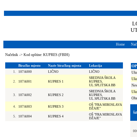
L
U
Home
Nače
Načelnik
->
Kod opštine: KUPRES (FBIH)
Biračko mjesto
Naziv biračkog mjesta
Lokacija
OP
1.
107A000
LIČNO
LIČNO
Uku
SREDNJA ŠKOLA
Uku
2.
107A001
KUPRES 1
KUPRES,
UL.SPLITSKA BB
Nev
SREDNJA ŠKOLA
Uku
3.
107A002
KUPRES 2
KUPRES,
Obr
UL.SPLITSKA BB
OŠ "FRA MIROSLAVA
4.
107A003
KUPRES 3
DŽAJE"
Ši
OŠ "FRA MIROSLAVA
5.
107A004
KUPRES 4
DŽAJE"
00