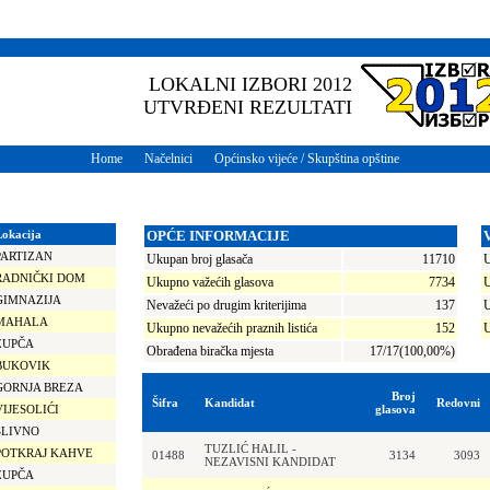
LOKALNI IZBORI 2012
UTVRĐENI REZULTATI
Home
Načelnici
Općinsko vijeće / Skupština opštine
Lokacija
OPĆE INFORMACIJE
PARTIZAN
Ukupan broj glasača
11710
U
RADNIČKI DOM
Ukupno važećih glasova
7734
U
GIMNAZIJA
Nevažeći po drugim kriterijima
137
U
MAHALA
Ukupno nevažećih praznih listića
152
U
ŽUPČA
Obrađena biračka mjesta
17/17(100,00%)
BUKOVIK
GORNJA BREZA
Broj
Šifra
Kandidat
Redovni
VIJESOLIĆI
glasova
SLIVNO
TUZLIĆ HALIL -
POTKRAJ KAHVE
01488
3134
3093
NEZAVISNI KANDIDAT
ŽUPČA