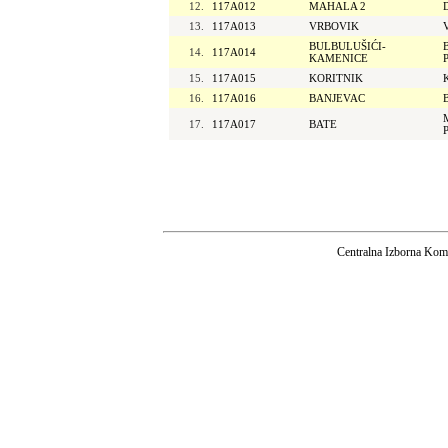
12.
117A012
MAHALA 2
13.
117A013
VRBOVIK
BULBULUŠIĆI-
14.
117A014
KAMENICE
15.
117A015
KORITNIK
16.
117A016
BANJEVAC
17.
117A017
BATE
Centralna Izborna Komi