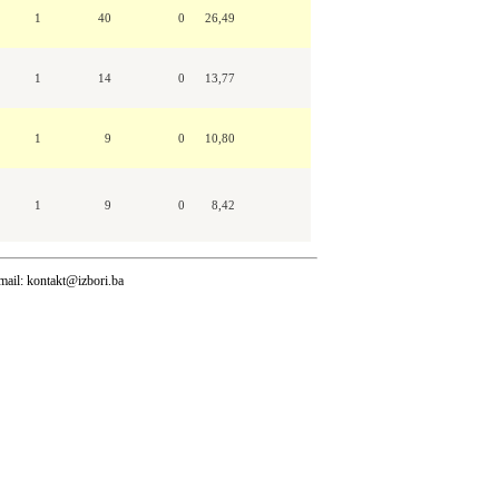
1
40
0
26,49
1
14
0
13,77
1
9
0
10,80
1
9
0
8,42
mail:
kontakt@izbori.ba