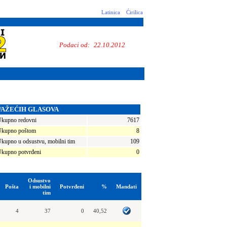
Latinica
Ćirilica
Podaci od:
22.10.2012
VAŽEĆIH GLASOVA
kupno redovni
7617
kupno poštom
8
kupno u odsustvu, mobilni tim
109
kupno potvrđeni
0
Odsustvo
Pošta
i mobilni
Potvrđeni
%
Mandati
tim
4
37
0
40,52