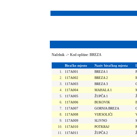
Načelnik
->
Kod opštine: BREZA
Biračko mjesto
Naziv biračkog mjesta
1.
117A001
BREZA 1
2.
117A002
BREZA 2
3.
117A003
BREZA 3
4.
117A004
MAHALA 1
5.
117A005
ŽUPČA 1
6.
117A006
BUKOVIK
7.
117A007
GORNJA BREZA
8.
117A008
VIJESOLIĆI
9.
117A009
SLIVNO
10.
117A010
POTKRAJ
11.
117A011
ŽUPČA 2