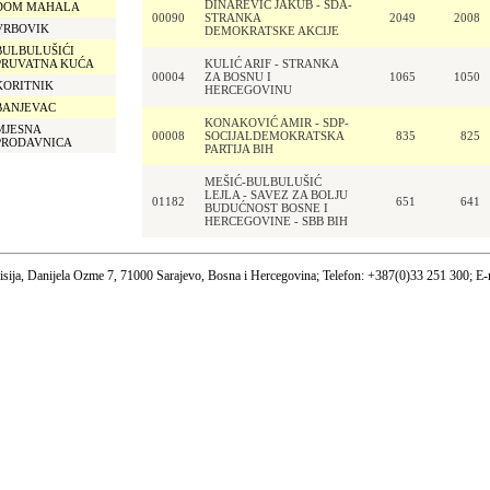
DINAREVIĆ JAKUB - SDA-
DOM MAHALA
00090
STRANKA
2049
2008
VRBOVIK
DEMOKRATSKE AKCIJE
BULBULUŠIĆI
PRUVATNA KUĆA
KULIĆ ARIF - STRANKA
00004
ZA BOSNU I
1065
1050
KORITNIK
HERCEGOVINU
BANJEVAC
KONAKOVIĆ AMIR - SDP-
MJESNA
00008
SOCIJALDEMOKRATSKA
835
825
PRODAVNICA
PARTIJA BIH
MEŠIĆ-BULBULUŠIĆ
LEJLA - SAVEZ ZA BOLJU
01182
651
641
BUDUĆNOST BOSNE I
HERCEGOVINE - SBB BIH
sija, Danijela Ozme 7, 71000 Sarajevo, Bosna i Hercegovina; Telefon: +387(0)33 251 300; E-