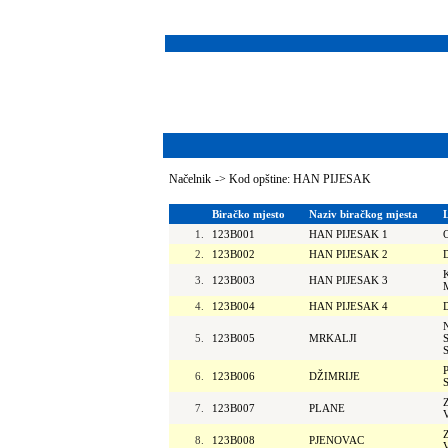
Načelnik
->
Kod opštine: HAN PIJESAK
Biračko mjesto
Naziv biračkog mjesta
1.
123B001
HAN PIJESAK 1
2.
123B002
HAN PIJESAK 2
3.
123B003
HAN PIJESAK 3
4.
123B004
HAN PIJESAK 4
5.
123B005
MRKALJI
6.
123B006
DŽIMRIJE
7.
123B007
PLANE
8.
123B008
PJENOVAC