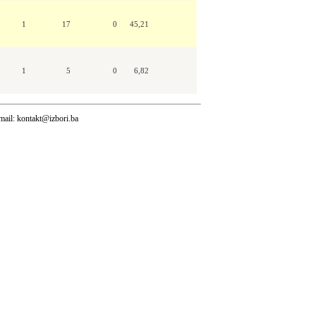
1
17
0
45,21
1
5
0
6,82
mail:
kontakt@izbori.ba