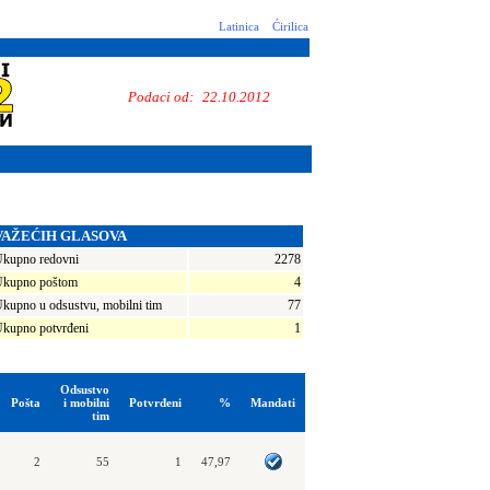
Latinica
Ćirilica
Podaci od:
22.10.2012
VAŽEĆIH GLASOVA
kupno redovni
2278
kupno poštom
4
kupno u odsustvu, mobilni tim
77
kupno potvrđeni
1
Odsustvo
Pošta
i mobilni
Potvrđeni
%
Mandati
tim
2
55
1
47,97