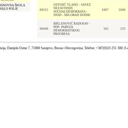
OSTOJIĆ VLADO - SAVEZ
OSNOVNA ŠKOLA
NEZAVISNIH
MALO POLJE
00515
1067
1049
SOCIJALDEMOKRATA -
SNSD - MILORAD DODIK
BJELANOVIĆ RADOSAV -
PDP- PARTIJA
00440
161
155
DEMOKRATSKOG
PROGRESA
sija, Danijela Ozme 7, 71000 Sarajevo, Bosna i Hercegovina; Telefon: +387(0)33 251 300; E-