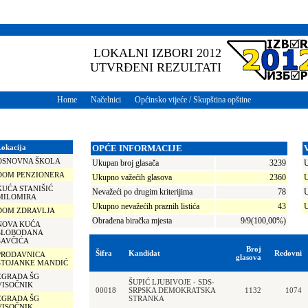
LOKALNI IZBORI 2012
UTVRĐENI REZULTATI
Home
Načelnici
Općinsko vijeće / Skupština opštine
Lokacija
OPĆE INFORMACIJE
OSNOVNA ŠKOLA
Ukupan broj glasača
3239
U
DOM PENZIONERA
Ukupno važećih glasova
2360
U
KUĆA STANIŠIĆ
Nevažeći po drugim kriterijima
78
U
MILOMIRA
Ukupno nevažećih praznih listića
43
U
DOM ZDRAVLJA
Obrađena biračka mjesta
9/9(100,00%)
NOVA KUĆA
SLOBODANA
SAVČIĆA
Broj
Šifra
Kandidat
Redovni
PRODAVNICA
glasova
STOJANKE MANDIĆ
ZGRADA ŠG
ŠUPIĆ LJUBIVOJE - SDS-
VISOČNIK
00018
SRPSKA DEMOKRATSKA
1132
1074
ZGRADA ŠG
STRANKA
VISOČNIK