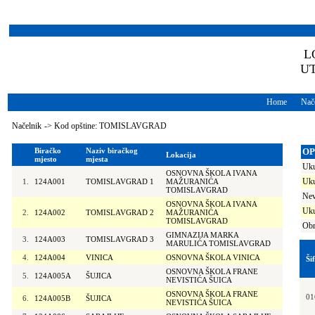
L
U
Home
Nače
Načelnik
->
Kod opštine: TOMISLAVGRAD
Biračko
Naziv biračkog
OP
Lokacija
mjesto
mjesta
Uku
OSNOVNA ŠKOLA IVANA
Uku
1.
124A001
TOMISLAVGRAD 1
MAŽURANIĆA
TOMISLAVGRAD
Nev
OSNOVNA ŠKOLA IVANA
Uku
2.
124A002
TOMISLAVGRAD 2
MAŽURANIĆA
TOMISLAVGRAD
Obr
GIMNAZIJA MARKA
3.
124A003
TOMISLAVGRAD 3
MARULIĆA TOMISLAVGRAD
4.
124A004
VINICA
OSNOVNA ŠKOLA VINICA
Ši
OSNOVNA ŠKOLA FRANE
5.
124A005A
ŠUJICA
NEVISTIĆA ŠUICA
OSNOVNA ŠKOLA FRANE
01
6.
124A005B
ŠUJICA
NEVISTIĆA ŠUICA