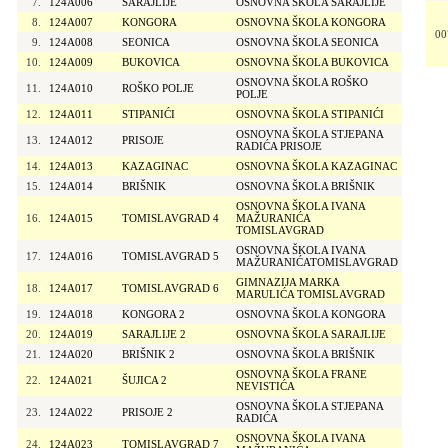
7.
124A006
SARAJLIJE
OSNOVNA ŠKOLA SARAJLIJE
8.
124A007
KONGORA
OSNOVNA ŠKOLA KONGORA
00
9.
124A008
SEONICA
OSNOVNA ŠKOLA SEONICA
10.
124A009
BUKOVICA
OSNOVNA ŠKOLA BUKOVICA
OSNOVNA ŠKOLA ROŠKO
11.
124A010
ROŠKO POLJE
POLJE
12.
124A011
STIPANIĆI
OSNOVNA ŠKOLA STIPANIĆI
OSNOVNA ŠKOLA STJEPANA
13.
124A012
PRISOJE
RADIĆA PRISOJE
14.
124A013
KAZAGINAC
OSNOVNA ŠKOLA KAZAGINAC
15.
124A014
BRIŠNIK
OSNOVNA ŠKOLA BRIŠNIK
OSNOVNA ŠKOLA IVANA
16.
124A015
TOMISLAVGRAD 4
MAŽURANIĆA
TOMISLAVGRAD
OSNOVNA ŠKOLA IVANA
17.
124A016
TOMISLAVGRAD 5
MAŽURANIĆATOMISLAVGRAD
GIMNAZIJA MARKA
18.
124A017
TOMISLAVGRAD 6
MARULIĆA TOMISLAVGRAD
19.
124A018
KONGORA 2
OSNOVNA ŠKOLA KONGORA
20.
124A019
SARAJLIJE 2
OSNOVNA ŠKOLA SARAJLIJE
21.
124A020
BRIŠNIK 2
OSNOVNA ŠKOLA BRIŠNIK
OSNOVNA ŠKOLA FRANE
22.
124A021
ŠUJICA 2
NEVISTIĆA
OSNOVNA ŠKOLA STJEPANA
23.
124A022
PRISOJE 2
RADIĆA
OSNOVNA ŠKOLA IVANA
24.
124A023
TOMISLAVGRAD 7