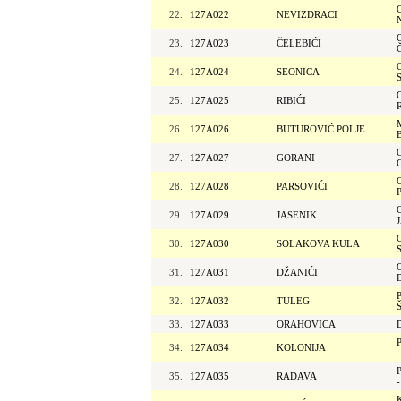
22.
127A022
NEVIZDRACI
23.
127A023
ČELEBIĆI
24.
127A024
SEONICA
25.
127A025
RIBIĆI
26.
127A026
BUTUROVIĆ POLJE
27.
127A027
GORANI
28.
127A028
PARSOVIĆI
29.
127A029
JASENIK
30.
127A030
SOLAKOVA KULA
31.
127A031
DŽANIĆI
32.
127A032
TULEG
33.
127A033
ORAHOVICA
34.
127A034
KOLONIJA
35.
127A035
RADAVA