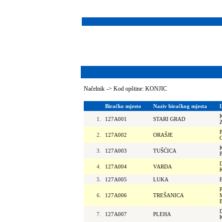
Načelnik
->
Kod opštine: KONJIC
Biračko mjesto
Naziv biračkog mjesta
1.
127A001
STARI GRAD
2.
127A002
ORAŠJE
3.
127A003
TUŠĆICA
4.
127A004
VARDA
5.
127A005
LUKA
6.
127A006
TREŠANICA
7.
127A007
PLEHA