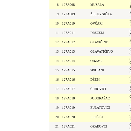
8.
127A008
MUSALA
9.
127A009
ŽELJEZNIČKA
10.
127A010
OVČARI
11.
127A011
DRECELJ
12.
127A012
GLAVIČINE
13.
127A013
GLAVATIČEVO
14.
127A014
ODŽACI
15.
127A015
SPILJANI
16.
127A016
DŽEPI
17.
127A017
ČUHOVIĆI
18.
127A018
PODORAŠAC
19.
127A019
BULATOVIĆI
20.
127A020
LISIČIĆI
21.
127A021
GRABOVCI