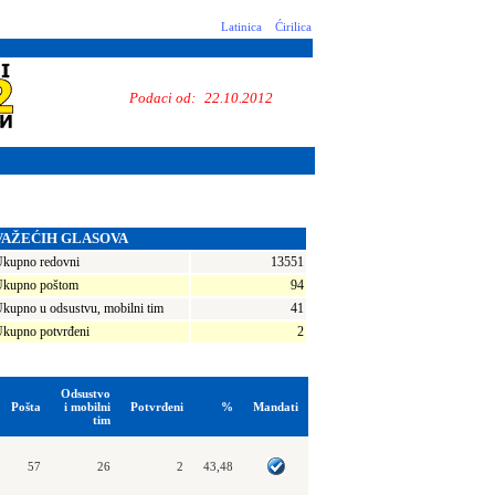
Latinica
Ćirilica
Podaci od:
22.10.2012
VAŽEĆIH GLASOVA
kupno redovni
13551
kupno poštom
94
kupno u odsustvu, mobilni tim
41
kupno potvrđeni
2
Odsustvo
Pošta
i mobilni
Potvrđeni
%
Mandati
tim
57
26
2
43,48