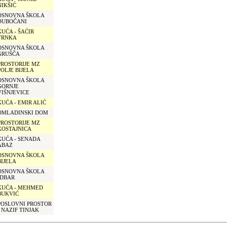
NIKŠIĆ
OSNOVNA ŠKOLA
DUBOČANI
KUĆA - ŠAĆIR
TRNKA
OSNOVNA ŠKOLA
GRUŠČA
PROSTORIJE MZ
POLJE BIJELA
OSNOVNA ŠKOLA
GORNJE
VIŠNJEVICE
KUĆA - EMIR ALIĆ
OMLADINSKI DOM
PROSTORIJE MZ
KOSTAJNICA
KUĆA - SENADA
ABAZ
OSNOVNA ŠKOLA
BIJELA
OSNOVNA ŠKOLA
IDBAR
KUĆA - MEHMED
BUKVIĆ
POSLOVNI PROSTOR
- NAZIF TINJAK