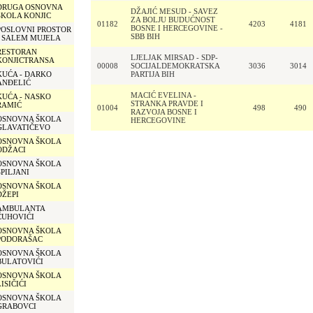
DRUGA OSNOVNA
DŽAJIĆ MESUD - SAVEZ
ŠKOLA KONJIC
ZA BOLJU BUDUĆNOST
01182
4203
4181
BOSNE I HERCEGOVINE -
POSLOVNI PROSTOR
SBB BIH
- SALEM MUJELA
RESTORAN
LJELJAK MIRSAD - SDP-
KONJICTRANSA
00008
SOCIJALDEMOKRATSKA
3036
3014
KUĆA - DARKO
PARTIJA BIH
ANĐELIĆ
MACIĆ EVELINA -
KUĆA - NASKO
STRANKA PRAVDE I
RAMIĆ
01004
498
490
RAZVOJA BOSNE I
OSNOVNA ŠKOLA
HERCEGOVINE
GLAVATIČEVO
OSNOVNA ŠKOLA
ODŽACI
OSNOVNA ŠKOLA
SPILJANI
OSNOVNA ŠKOLA
DŽEPI
AMBULANTA
ČUHOVIĆI
OSNOVNA ŠKOLA
PODORAŠAC
OSNOVNA ŠKOLA
BULATOVIĆI
OSNOVNA ŠKOLA
LISIČIĆI
OSNOVNA ŠKOLA
GRABOVCI