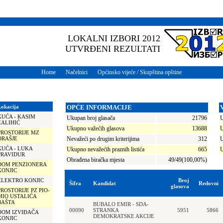
LOKALNI IZBORI 2012
UTVRĐENI REZULTATI
Home
Načelnici
Općinsko vijeće / Skupština opštine
Lokacija
OPĆE INFORMACIJE
KUĆA - KASIM
Ukupan broj glasača
21796
U
ZALIHIĆ
Ukupno važećih glasova
13688
U
PROSTORIJE MZ
ORAŠJE
Nevažeći po drugim kriterijima
312
U
KUĆA - LUKA
Ukupno nevažećih praznih listića
665
U
PRAVIDUR
Obrađena biračka mjesta
49/49(100,00%)
DOM PENZIONERA
KONJIC
ELEKTRO KONJIC
Broj
Šifra
Kandidat
Redovni
glasova
PROSTORIJE PZ PIO-
MIO USTALIĆA
BAŠTA
BUBALO EMIR - SDA-
00090
STRANKA
5951
5866
DOM IZVIĐAČA
DEMOKRATSKE AKCIJE
KONJIC