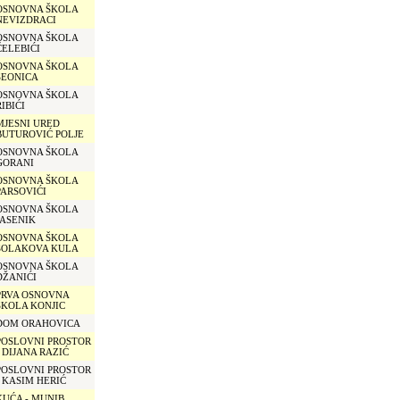
OSNOVNA ŠKOLA
NEVIZDRACI
OSNOVNA ŠKOLA
ČELEBIĆI
OSNOVNA ŠKOLA
SEONICA
OSNOVNA ŠKOLA
RIBIĆI
MJESNI URED
BUTUROVIĆ POLJE
OSNOVNA ŠKOLA
GORANI
OSNOVNA ŠKOLA
PARSOVIĆI
OSNOVNA ŠKOLA
JASENIK
OSNOVNA ŠKOLA
SOLAKOVA KULA
OSNOVNA ŠKOLA
DŽANIĆI
PRVA OSNOVNA
ŠKOLA KONJIC
DOM ORAHOVICA
POSLOVNI PROSTOR
- DIJANA RAZIĆ
POSLOVNI PROSTOR
- KASIM HERIĆ
KUĆA - MUNIB