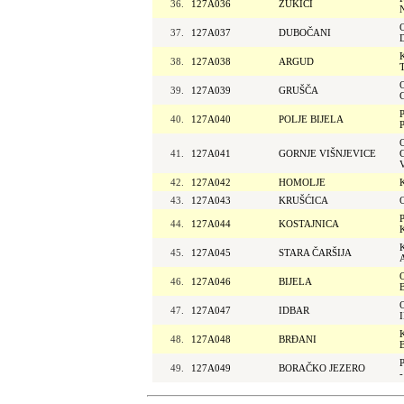
36.
127A036
ZUKIĆI
37.
127A037
DUBOČANI
38.
127A038
ARGUD
39.
127A039
GRUŠČA
40.
127A040
POLJE BIJELA
41.
127A041
GORNJE VIŠNJEVICE
42.
127A042
HOMOLJE
43.
127A043
KRUŠĆICA
44.
127A044
KOSTAJNICA
45.
127A045
STARA ČARŠIJA
46.
127A046
BIJELA
47.
127A047
IDBAR
48.
127A048
BRĐANI
49.
127A049
BORAČKO JEZERO