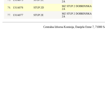
75.
131A075
STUP 2C
2A
MZ STUP 2 DOBRINJSKA
76.
131A076
STUP 2D
2A
MZ STUP 2 DOBRINJSKA
77.
131A077
STUP 2E
2A
Centralna Izborna Komisija, Danijela Ozme 7, 71000 S