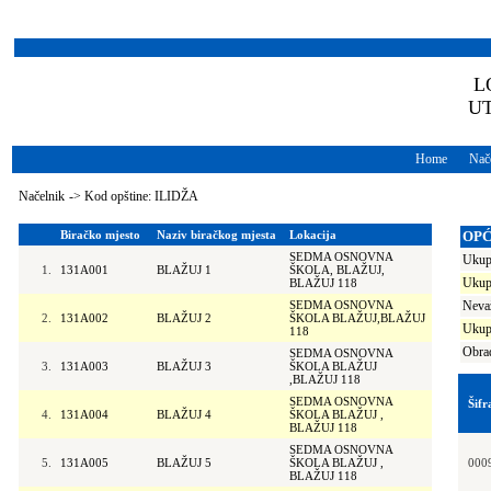
L
U
Home
Nače
Načelnik
->
Kod opštine: ILIDŽA
Biračko mjesto
Naziv biračkog mjesta
Lokacija
OPĆ
SEDMA OSNOVNA
Ukupa
1.
131A001
BLAŽUJ 1
ŠKOLA, BLAŽUJ,
Ukup
BLAŽUJ 118
SEDMA OSNOVNA
Nevaž
2.
131A002
BLAŽUJ 2
ŠKOLA BLAŽUJ,BLAŽUJ
Ukupn
118
Obrađ
SEDMA OSNOVNA
3.
131A003
BLAŽUJ 3
ŠKOLA BLAŽUJ
,BLAŽUJ 118
SEDMA OSNOVNA
Šifr
4.
131A004
BLAŽUJ 4
ŠKOLA BLAŽUJ ,
BLAŽUJ 118
SEDMA OSNOVNA
5.
131A005
BLAŽUJ 5
ŠKOLA BLAŽUJ ,
000
BLAŽUJ 118