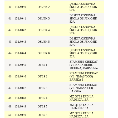
DESETA OSNOVNA
40.
131A040
OSIJEK 2
ŠKOLA OSIJEK,OSIK
52A
DESETA OSNOVNA
41.
131A041
OSIJEK 3
ŠKOLA OSIJEK,OSIK
52A
DESETA OSNOVNA
42.
131A042
OSIJEK 4
ŠKOLA OSIJEK,OSIK
52A
DESETA OSNOVNA
43.
131A043
OSIJEK 5
ŠKOLA OSIJEK,OSIK
52A
DESETA OSNOVNA
44.
131A044
OSIJEK 6
ŠKOLA OSIJEK,OSIK
52A
STAMBENI OBJEKAT
45.
131A045
OTES 1
(VL.KARAMEHIĆ
MEDINA) BARSKA 57
STAMBENI OBJEKAT
46.
131A046
OTES 2
(VL. "IMAS"DOO)
BARSKA 6
STAMBENI OBJEKAT
47.
131A047
OTES 3
(VL. "IMAS"DOO)
BARSKA 6
MZ OTES FADILA
48.
131A048
OTES 4
HADŽIĆA 13A
MZ OTES FADILA
49.
131A049
OTES 5
HADŽIĆA 13A
MZ OTES FADILA
50.
131A050
OTES 6
HADŽIĆA 13A