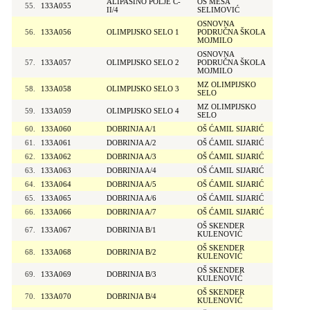
ALIPAŠINO POLJE C-
OŠ MEŠA
55.
133A055
II/4
SELIMOVIĆ
OSNOVNA
56.
133A056
OLIMPIJSKO SELO 1
PODRUČNA ŠKOLA
MOJMILO
OSNOVNA
57.
133A057
OLIMPIJSKO SELO 2
PODRUČNA ŠKOLA
MOJMILO
MZ OLIMPIJSKO
58.
133A058
OLIMPIJSKO SELO 3
SELO
MZ OLIMPIJSKO
59.
133A059
OLIMPIJSKO SELO 4
SELO
60.
133A060
DOBRINJA A/1
OŠ ĆAMIL SIJARIĆ
61.
133A061
DOBRINJA A/2
OŠ ĆAMIL SIJARIĆ
62.
133A062
DOBRINJA A/3
OŠ ĆAMIL SIJARIĆ
63.
133A063
DOBRINJA A/4
OŠ ĆAMIL SIJARIĆ
64.
133A064
DOBRINJA A/5
OŠ ĆAMIL SIJARIĆ
65.
133A065
DOBRINJA A/6
OŠ ĆAMIL SIJARIĆ
66.
133A066
DOBRINJA A/7
OŠ ĆAMIL SIJARIĆ
OŠ SKENDER
67.
133A067
DOBRINJA B/1
KULENOVIĆ
OŠ SKENDER
68.
133A068
DOBRINJA B/2
KULENOVIĆ
OŠ SKENDER
69.
133A069
DOBRINJA B/3
KULENOVIĆ
OŠ SKENDER
70.
133A070
DOBRINJA B/4
KULENOVIĆ