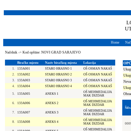
L
U
Home
Nače
Načelnik
->
Kod opštine: NOVI GRAD SARAJEVO
Biračko mjesto
Naziv biračkog mjesta
Lokacija
OPĆ
1.
133A001
STARO HRASNO 1
OŠ OSMAN NAKAŠ
Ukupa
2.
133A002
STARO HRASNO 2
OŠ OSMAN NAKAŠ
Ukup
3.
133A003
STARO HRASNO 3
OŠ OSMAN NAKAŠ
Nevaž
4.
133A004
STARO HRASNO 4
OŠ OSMAN NAKAŠ
Ukupn
OŠ MEHMEDALIJA
5.
133A005
ANEKS 1
Obrađ
MAK DIZDAR
OŠ MEHMEDALIJA
6.
133A006
ANEKS 2
MAK DIZDAR
Šifr
OŠ MEHMEDALIJA
7.
133A007
ANEKS 3
MAK DIZDAR
OŠ MEHMEDALIJA
8.
133A008
ANEKS 4
MAK DIZDAR
000
OŠ MEHMEDALIJA