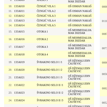
9.
133A009
ANEKS 5
MAK DIZDAR
10.
133A010
ČENGIĆ VILA 1
OŠ OSMAN NAKAŠ
000
11.
133A011
ČENGIĆ VILA 2
OŠ OSMAN NAKAŠ
12.
133A012
ČENGIĆ VILA 3
OŠ OSMAN NAKAŠ
13.
133A013
ČENGIĆ VILA 4
OŠ OSMAN NAKAŠ
011
14.
133A014
ČENGIĆ VILA 5
OŠ OSMAN NAKAŠ
OŠ MEHMEDALIJA
15.
133A015
OTOKA 1
MAK DIZDAR
008
OŠ MEHMEDALIJA
16.
133A016
OTOKA 2
MAK DIZDAR
OŠ MEHMEDALIJA
17.
133A017
OTOKA 3
MAK DIZDAR
007
OŠ MEHMEDALIJA
18.
133A018
OTOKA 4
MAK DIZDAR
OŠ DŽEMALUDIN
19.
133A019
ŠVRAKINO SELO I /1
000
ČAUŠEVIĆ
OŠ DŽEMALUDIN
20.
133A020
ŠVRAKINO SELO I /2
ČAUŠEVIĆ
005
OŠ DŽEMALUDIN
21.
133A021
ŠVRAKINO SELO I /3
ČAUŠEVIĆ
OŠ DŽEMALUDIN
22.
133A022
ŠVRAKINO SELO II /1
ČAUŠEVIĆ
000
OŠ DŽEMALUDIN
23.
133A023
ŠVRAKINO SELO II /2
ČAUŠEVIĆ
OŠ DŽEMALUDIN
24.
133A024
ŠVRAKINO SELO II /3
ČAUŠEVIĆ
005
OŠ DŽEMALUDIN