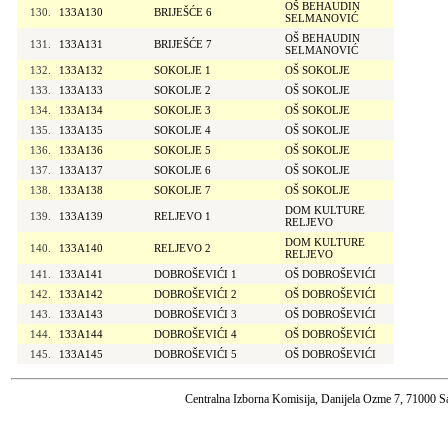
OŠ BEHAUDIN
130.
133A130
BRIJEŠĆE 6
SELMANOVIĆ
OŠ BEHAUDIN
131.
133A131
BRIJEŠĆE 7
SELMANOVIĆ
132.
133A132
SOKOLJE 1
OŠ SOKOLJE
133.
133A133
SOKOLJE 2
OŠ SOKOLJE
134.
133A134
SOKOLJE 3
OŠ SOKOLJE
135.
133A135
SOKOLJE 4
OŠ SOKOLJE
136.
133A136
SOKOLJE 5
OŠ SOKOLJE
137.
133A137
SOKOLJE 6
OŠ SOKOLJE
138.
133A138
SOKOLJE 7
OŠ SOKOLJE
DOM KULTURE
139.
133A139
RELJEVO 1
RELJEVO
DOM KULTURE
140.
133A140
RELJEVO 2
RELJEVO
141.
133A141
DOBROŠEVIĆI 1
OŠ DOBROŠEVIĆI
142.
133A142
DOBROŠEVIĆI 2
OŠ DOBROŠEVIĆI
143.
133A143
DOBROŠEVIĆI 3
OŠ DOBROŠEVIĆI
144.
133A144
DOBROŠEVIĆI 4
OŠ DOBROŠEVIĆI
145.
133A145
DOBROŠEVIĆI 5
OŠ DOBROŠEVIĆI
Centralna Izborna Komisija, Danijela Ozme 7, 71000 S