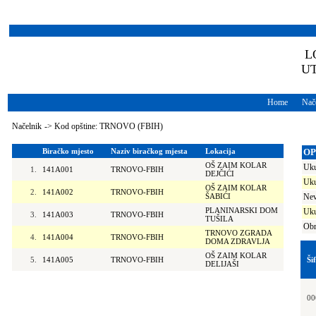
L
U
Home
Nače
Načelnik
->
Kod opštine: TRNOVO (FBIH)
Biračko mjesto
Naziv biračkog mjesta
Lokacija
OP
OŠ ZAIM KOLAR
Uku
1.
141A001
TRNOVO-FBIH
DEJČIĆI
Uku
OŠ ZAIM KOLAR
2.
141A002
TRNOVO-FBIH
ŠABIĆI
Nev
PLANINARSKI DOM
Uku
3.
141A003
TRNOVO-FBIH
TUŠILA
Obr
TRNOVO ZGRADA
4.
141A004
TRNOVO-FBIH
DOMA ZDRAVLJA
OŠ ZAIM KOLAR
5.
141A005
TRNOVO-FBIH
Ši
DELIJAŠI
00