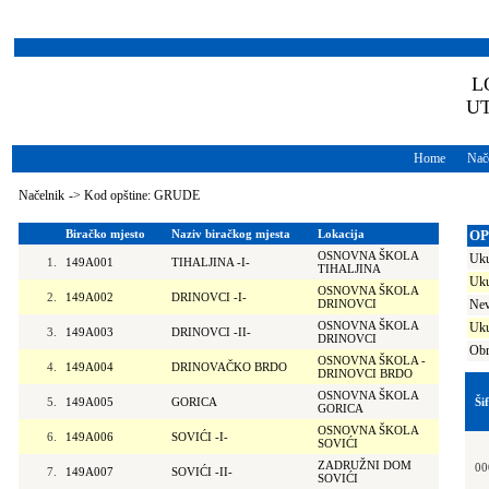
L
U
Home
Nače
Načelnik
->
Kod opštine: GRUDE
Biračko mjesto
Naziv biračkog mjesta
Lokacija
OP
OSNOVNA ŠKOLA
Uku
1.
149A001
TIHALJINA -I-
TIHALJINA
Uku
OSNOVNA ŠKOLA
2.
149A002
DRINOVCI -I-
DRINOVCI
Nev
OSNOVNA ŠKOLA
Uku
3.
149A003
DRINOVCI -II-
DRINOVCI
Obr
OSNOVNA ŠKOLA -
4.
149A004
DRINOVAČKO BRDO
DRINOVCI BRDO
OSNOVNA ŠKOLA
5.
149A005
GORICA
Ši
GORICA
OSNOVNA ŠKOLA
6.
149A006
SOVIĆI -I-
SOVIĆI
ZADRUŽNI DOM
00
7.
149A007
SOVIĆI -II-
SOVIĆI