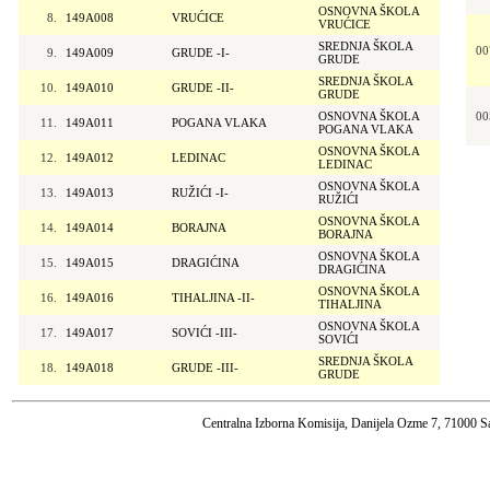
OSNOVNA ŠKOLA
8.
149A008
VRUĆICE
VRUĆICE
SREDNJA ŠKOLA
00
9.
149A009
GRUDE -I-
GRUDE
SREDNJA ŠKOLA
10.
149A010
GRUDE -II-
GRUDE
OSNOVNA ŠKOLA
00
11.
149A011
POGANA VLAKA
POGANA VLAKA
OSNOVNA ŠKOLA
12.
149A012
LEDINAC
LEDINAC
OSNOVNA ŠKOLA
13.
149A013
RUŽIĆI -I-
RUŽIĆI
OSNOVNA ŠKOLA
14.
149A014
BORAJNA
BORAJNA
OSNOVNA ŠKOLA
15.
149A015
DRAGIĆINA
DRAGIĆINA
OSNOVNA ŠKOLA
16.
149A016
TIHALJINA -II-
TIHALJINA
OSNOVNA ŠKOLA
17.
149A017
SOVIĆI -III-
SOVIĆI
SREDNJA ŠKOLA
18.
149A018
GRUDE -III-
GRUDE
Centralna Izborna Komisija, Danijela Ozme 7, 71000 S