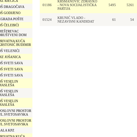
MZ RJEČICA
KRSMANOVIĆ ZDRAVKO
01186
- NOVA SOCIJALISTIČKA
5495
5261
OŠ DRAGOČAVA
PARTIJA
OŠ GODIJENO
KRUNIĆ VLADO -
ZGRADA POŠTE
01524
61
54
NEZAVISNI KANDIDAT
OŠ ČELEBIĆI
MEŠTREVAC
DRUŠTVENI DOM
PRIVATNA KUĆA
KRSTONIĆ BUDIMIR
OŠ VELENIĆI
MZ JOŠANICA
OŠ SVETI SAVA
OŠ SVETI SAVA
OŠ SVETI SAVA
OŠ VESELIN
MASLEŠA
OŠ VESELIN
MASLEŠA
OŠ VESELIN
MASLEŠA
POSLOVNI PROSTOR
UL.SVETOSAVSKA
POSLOVNI PROSTOR
UL.SVETOSAVSKA
SALA KPZ
PRIVATNA KUĆA