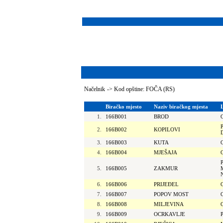
Načelnik
->
Kod opštine: FOČA (RS)
Biračko mjesto
Naziv biračkog mjesta
1.
166B001
BROD
2.
166B002
KOPILOVI
3.
166B003
KUTA
4.
166B004
MJEŠAJA
5.
166B005
ZAKMUR
6.
166B006
PRIJEĐEL
7.
166B007
POPOV MOST
8.
166B008
MILJEVINA
9.
166B009
OCRKAVLJE