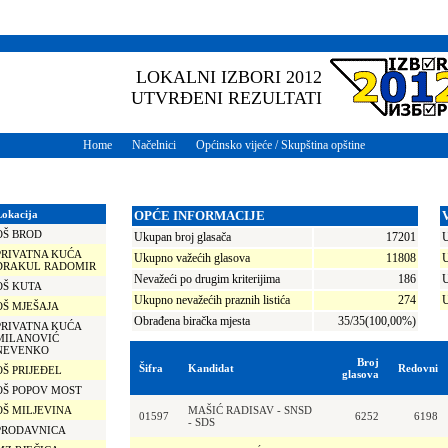
LOKALNI IZBORI 2012
UTVRĐENI REZULTATI
Home
Načelnici
Općinsko vijeće / Skupština opštine
Lokacija
OPĆE INFORMACIJE
OŠ BROD
Ukupan broj glasača
17201
U
PRIVATNA KUĆA
Ukupno važećih glasova
11808
U
DRAKUL RADOMIR
Nevažeći po drugim kriterijima
186
U
OŠ KUTA
Ukupno nevažećih praznih listića
274
U
OŠ MJEŠAJA
Obrađena biračka mjesta
35/35(100,00%)
PRIVATNA KUĆA
MILANOVIĆ
NEVENKO
Broj
Šifra
Kandidat
Redovni
OŠ PRIJEĐEL
glasova
OŠ POPOV MOST
OŠ MILJEVINA
MAŠIĆ RADISAV - SNSD
01597
6252
6198
- SDS
PRODAVNICA