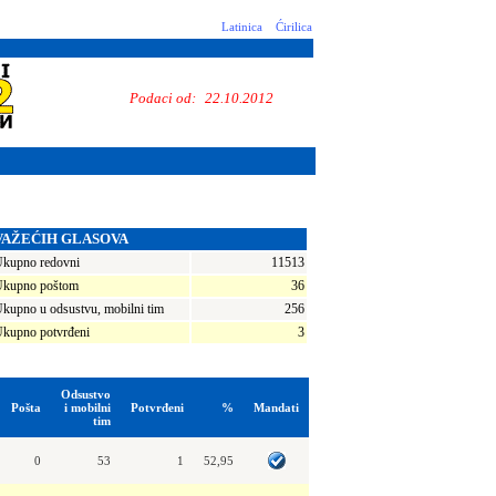
Latinica
Ćirilica
Podaci od:
22.10.2012
VAŽEĆIH GLASOVA
kupno redovni
11513
kupno poštom
36
kupno u odsustvu, mobilni tim
256
kupno potvrđeni
3
Odsustvo
Pošta
i mobilni
Potvrđeni
%
Mandati
tim
0
53
1
52,95