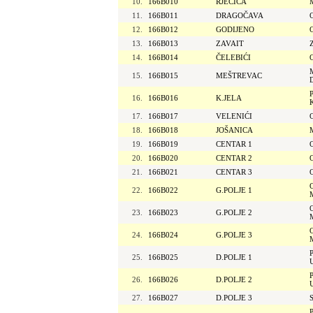
10.
166B010
RJEČICA
11.
166B011
DRAGOČAVA
12.
166B012
GODIJENO
13.
166B013
ZAVAIT
14.
166B014
ČELEBIĆI
15.
166B015
MEŠTREVAC
16.
166B016
K.JELA
17.
166B017
VELENIĆI
18.
166B018
JOŠANICA
19.
166B019
CENTAR 1
20.
166B020
CENTAR 2
21.
166B021
CENTAR 3
22.
166B022
G.POLJE 1
23.
166B023
G.POLJE 2
24.
166B024
G.POLJE 3
25.
166B025
D.POLJE 1
26.
166B026
D.POLJE 2
27.
166B027
D.POLJE 3