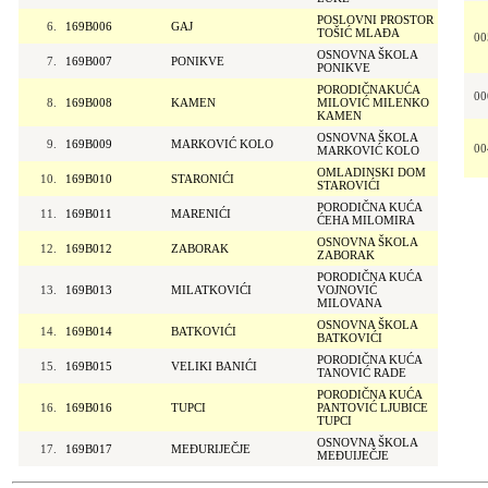
POSLOVNI PROSTOR
6.
169B006
GAJ
TOŠIĆ MLAĐA
00
OSNOVNA ŠKOLA
7.
169B007
PONIKVE
PONIKVE
PORODIČNAKUĆA
00
8.
169B008
KAMEN
MILOVIĆ MILENKO
KAMEN
OSNOVNA ŠKOLA
9.
169B009
MARKOVIĆ KOLO
00
MARKOVIĆ KOLO
OMLADINSKI DOM
10.
169B010
STARONIĆI
STAROVIĆI
PORODIČNA KUĆA
11.
169B011
MARENIĆI
ĆEHA MILOMIRA
OSNOVNA ŠKOLA
12.
169B012
ZABORAK
ZABORAK
PORODIČNA KUĆA
13.
169B013
MILATKOVIĆI
VOJNOVIĆ
MILOVANA
OSNOVNA ŠKOLA
14.
169B014
BATKOVIĆI
BATKOVIĆI
PORODIČNA KUĆA
15.
169B015
VELIKI BANIĆI
TANOVIĆ RADE
PORODIČNA KUĆA
16.
169B016
TUPCI
PANTOVIĆ LJUBICE
TUPCI
OSNOVNA ŠKOLA
17.
169B017
MEĐURIJEČJE
MEĐUIJEČJE