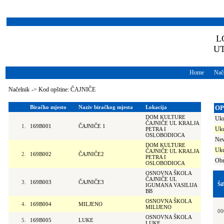
L
U
Home
Nače
Načelnik
->
Kod opštine: ČAJNIČE
Biračko mjesto
Naziv biračkog mjesta
Lokacija
OP
DOM KULTURE
Uku
ČAJNIČE UL KRALJA
1.
169B001
ČAJNIČE 1
Uku
PETRA I
OSLOBODIOCA
Nev
DOM KULTURE
Uku
ČAJNIČE UL KRALJA
2.
169B002
ČAJNIČE2
PETRA I
Obr
OSLOBODIOCA
OSNOVNA ŠKOLA
ČAJNIČE UL
3.
169B003
ČAJNIČE3
Ši
IGUMANA VASILIJA
BB
OSNOVNA ŠKOLA
4.
169B004
MILJENO
MILIJENO
00
OSNOVNA ŠKOLA
5.
169B005
LUKE
LUKE