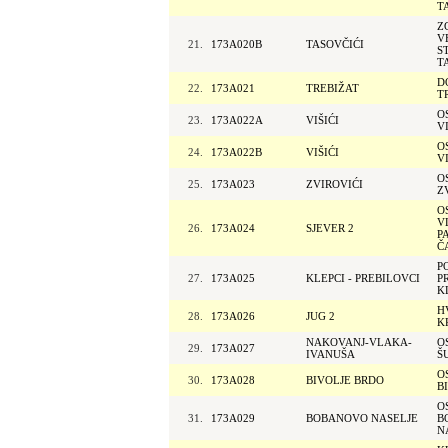
T
Z
V
21.
173A020B
TASOVČIĆI
S
T
D
22.
173A021
TREBIŽAT
T
O
23.
173A022A
VIŠIĆI
VI
O
24.
173A022B
VIŠIĆI
VI
O
25.
173A023
ZVIROVIĆI
Z
O
V
26.
173A024
SJEVER 2
P
Č
P
27.
173A025
KLEPCI - PREBILOVCI
P
K
H
28.
173A026
JUG 2
K
NAKOVANJ-VLAKA-
O
29.
173A027
IVANUŠA
Š
O
30.
173A028
BIVOLJE BRDO
B
O
31.
173A029
BOBANOVO NASELJE
B
N