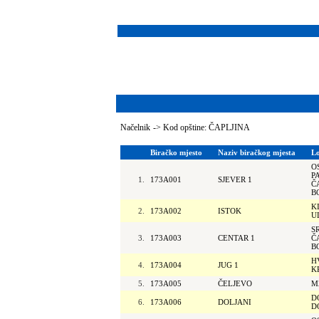
Načelnik
->
Kod opštine: ČAPLJINA
Biračko mjesto
Naziv biračkog mjesta
Lo
O
P
1.
173A001
SJEVER 1
Č
B
K
2.
173A002
ISTOK
U
S
3.
173A003
CENTAR 1
Č
B
H
4.
173A004
JUG 1
K
5.
173A005
ČELJEVO
M
D
6.
173A006
DOLJANI
D