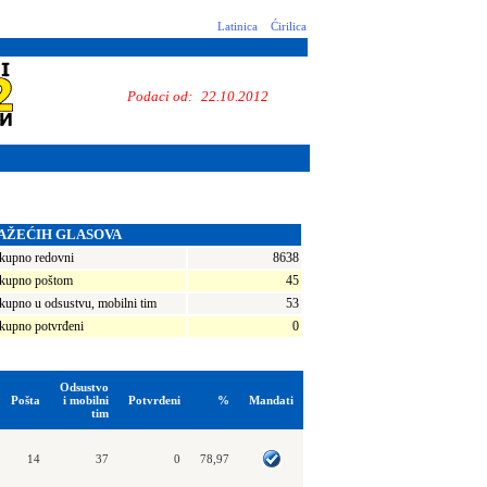
Latinica
Ćirilica
Podaci od:
22.10.2012
AŽEĆIH GLASOVA
kupno redovni
8638
kupno poštom
45
kupno u odsustvu, mobilni tim
53
kupno potvrđeni
0
Odsustvo
Pošta
i mobilni
Potvrđeni
%
Mandati
tim
14
37
0
78,97