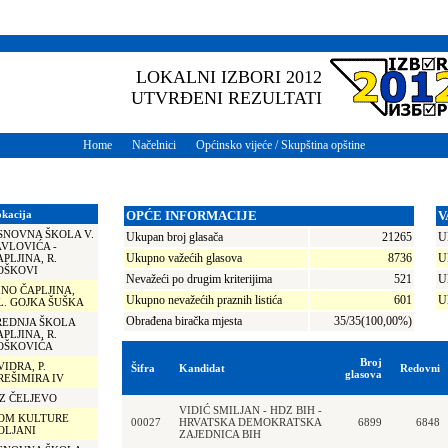
LOKALNI IZBORI 2012
UTVRĐENI REZULTATI
Home
Načelnici
Općinsko vijeće / Skupština opštine
kacija
OPĆE INFORMACIJE
V
SNOVNA ŠKOLA V.
Ukupan broj glasača
21265
U
AVLOVIĆA -
Ukupno važećih glasova
8736
U
APLJINA, R.
OŠKOVI
Nevažeći po drugim kriterijima
521
U
INO ČAPLJINA,
Ukupno nevažećih praznih listića
601
U
L. GOJKA ŠUŠKA
Obrađena biračka mjesta
35/35(100,00%)
REDNJA ŠKOLA
APLJINA, R.
OŠKOVIĆA
Broj
VIDRA, P.
Šifra
Kandidat
Redovni
glasova
REŠIMIRA IV
Z ČELJEVO
VIDIĆ SMILJAN - HDZ BIH -
OM KULTURE
00027
HRVATSKA DEMOKRATSKA
6899
6848
OLJANI
ZAJEDNICA BIH