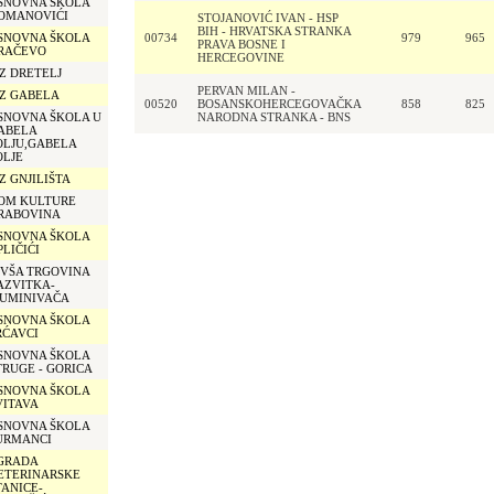
SNOVNA ŠKOLA
OMANOVIĆI
STOJANOVIĆ IVAN - HSP
BIH - HRVATSKA STRANKA
SNOVNA ŠKOLA
00734
979
965
PRAVA BOSNE I
RAČEVO
HERCEGOVINE
Z DRETELJ
PERVAN MILAN -
Z GABELA
00520
BOSANSKOHERCEGOVAČKA
858
825
SNOVNA ŠKOLA U
NARODNA STRANKA - BNS
ABELA
OLJU,GABELA
OLJE
Z GNJILIŠTA
OM KULTURE
RABOVINA
SNOVNA ŠKOLA
PLIČIĆI
IVŠA TRGOVINA
AZVITKA-
UMINIVAČA
SNOVNA ŠKOLA
RĆAVCI
SNOVNA ŠKOLA
TRUGE - GORICA
SNOVNA ŠKOLA
VITAVA
SNOVNA ŠKOLA
URMANCI
GRADA
ETERINARSKE
TANICE-