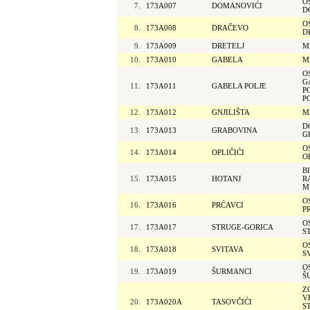
O
7.
173A007
DOMANOVIĆI
D
O
8.
173A008
DRAČEVO
D
9.
173A009
DRETELJ
M
10.
173A010
GABELA
M
O
G
11.
173A011
GABELA POLJE
P
P
12.
173A012
GNJILIŠTA
M
D
13.
173A013
GRABOVINA
G
O
14.
173A014
OPLIČIĆI
O
B
15.
173A015
HOTANJ
R
M
O
16.
173A016
PRĆAVCI
P
O
17.
173A017
STRUGE-GORICA
S
O
18.
173A018
SVITAVA
S
O
19.
173A019
ŠURMANCI
Š
Z
V
20.
173A020A
TASOVČIĆI
S