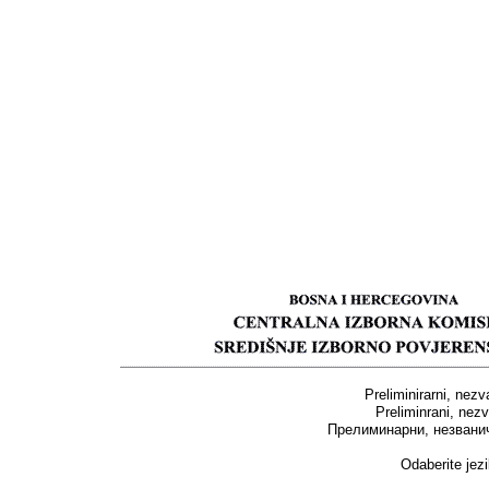
Preliminirarni, nezv
Preliminrani, nezv
Прелиминарни, незвани
Odaberite jezi