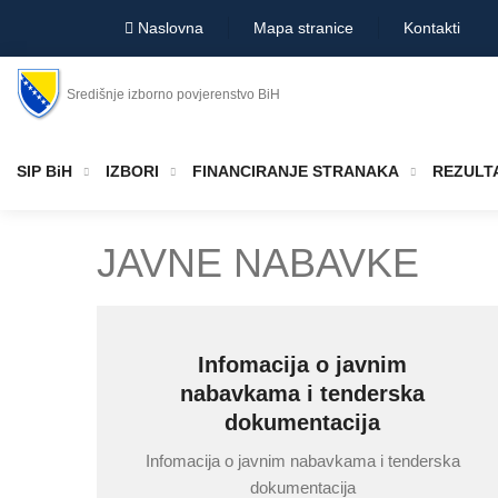
Naslovna
Mapa stranice
Kontakti
Središnje izborno povjerenstvo BiH
SIP BiH
IZBORI
FINANCIRANJE STRANAKA
REZULTA
JAVNE NABAVKE
Infomacija o javnim
nabavkama i tenderska
dokumentacija
Infomacija o javnim nabavkama i tenderska
dokumentacija