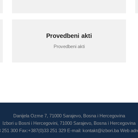
Provedbeni akti
Provedbeni akti
Danijela Ozme 7, 71000 Sarajevo, Bosna i Hercegovina
Izbori u Bosni i Hercegovini, 71000 Sarajevo, Bosna i Hercegovina
3 251 300 Fax:+387(0)33 251 329 E-mail:
kontakt@izbori.ba
Web adre