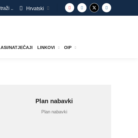
traži ..
Hrvatski
ASI/NATJEČAJI
LINKOVI
OIP
Plan nabavki
Plan nabavki