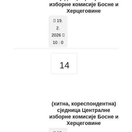
изборне комисије Босне и
Херцеговине
19.
2.
2026
10 : 0
14
(хитнa, кореспондентнa)
сједницa Централне
изборне комисије Босне и
Херцеговине