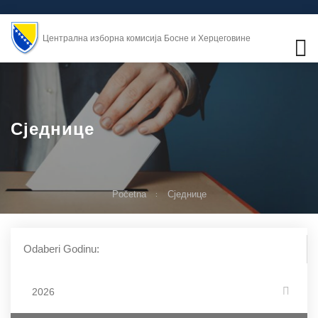
Централна изборна комисија Босне и Херцеговине
Сједнице
Početna
Сједнице
Odaberi Godinu:
2026