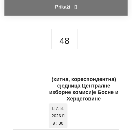
Prikaži
48
(хитнa, кореспондентнa)
сједницa Централне
изборне комисије Босне и
Херцеговине
7. 8.
2026
9 : 30