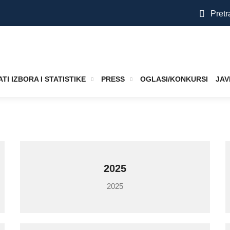
Pretr
TI IZBORA I STATISTIKE
PRESS
OGLASI/KONKURSI
JAV
2025
2025