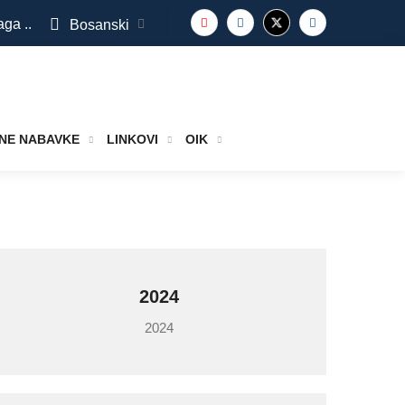
aga ..
Bosanski
NE NABAVKE
LINKOVI
OIK
2024
2024