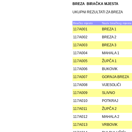
BREZA BIRAČKA MJESTA
UKUPNI REZULTATI ZA BREZA
Biračko mjesto
Naziv biračkog mjesta
117A001
BREZA 1
117A002
BREZA 2
117A003
BREZA 3
117A004
MAHALA 1
117A005
ŽUPČA 1
117A006
BUKOVIK
117A007
GORNJA BREZA
117A008
VIJESOLIĆI
117A009
SLIVNO
117A010
POTKRAJ
117A011
ŽUPČA 2
117A012
MAHALA 2
117A013
VRBOVIK