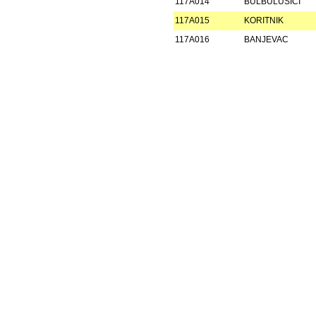
117A014
BULBULUŠIĆI
117A015
KORITNIK
117A016
BANJEVAC