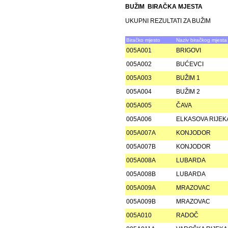
BUŽIM BIRAČKA MJESTA
UKUPNI REZULTATI ZA BUŽIM
Biračko mjesto
Naziv biračkog mjesta
005A001
BRIGOVI
005A002
BUĆEVCI
005A003
BUŽIM 1
005A004
BUŽIM 2
005A005
ČAVA
005A006
ELKASOVA RIJEK
005A007A
KONJODOR
005A007B
KONJODOR
005A008A
LUBARDA
005A008B
LUBARDA
005A009A
MRAZOVAC
005A009B
MRAZOVAC
005A010
RADOČ