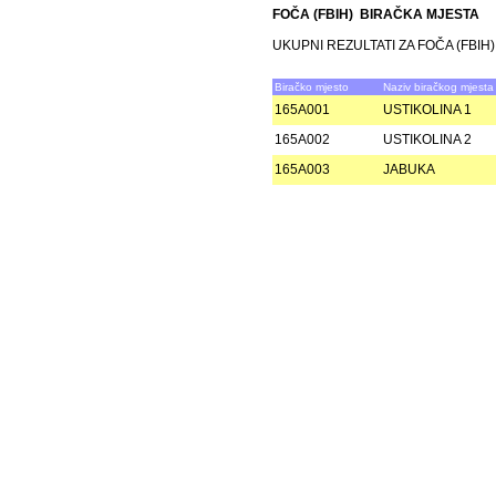
FOČA (FBIH) BIRAČKA MJESTA
UKUPNI REZULTATI ZA FOČA (FBIH)
Biračko mjesto
Naziv biračkog mjesta
165A001
USTIKOLINA 1
165A002
USTIKOLINA 2
165A003
JABUKA