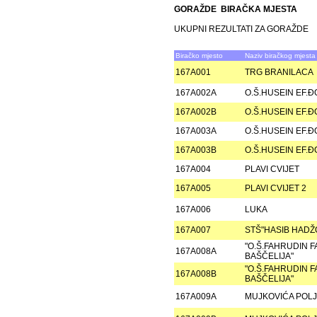
GORAŽDE BIRAČKA MJESTA
UKUPNI REZULTATI ZA GORAŽDE
Biračko mjesto
Naziv biračkog mjesta
167A001
TRG BRANILACA
167A002A
O.Š.HUSEIN EF.Ð
167A002B
O.Š.HUSEIN EF.Ð
167A003A
O.Š.HUSEIN EF.Ð
167A003B
O.Š.HUSEIN EF.Ð
167A004
PLAVI CVIJET
167A005
PLAVI CVIJET 2
167A006
LUKA
167A007
STŠ"HASIB HADŽO
"O.Š.FAHRUDIN 
167A008A
BAŠČELIJA"
"O.Š.FAHRUDIN 
167A008B
BAŠČELIJA"
167A009A
MUJKOVIĆA POL