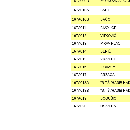
167A009B
MUJKOVIĆA POL
167A010A
BAĆCI
167A010B
BAĆCI
167A011
BIVOLICE
167A012
VITKOVIĆI
167A013
MRAVINJAC
167A014
BERIČ
167A015
VRANIĆI
167A016
ILOVAČA
167A017
BRZAČA
167A018A
"S.T.Š."HASIB HA
167A018B
"S.T.Š."HASIB HA
167A019
BOGUŠIĆI
167A020
OSANICA