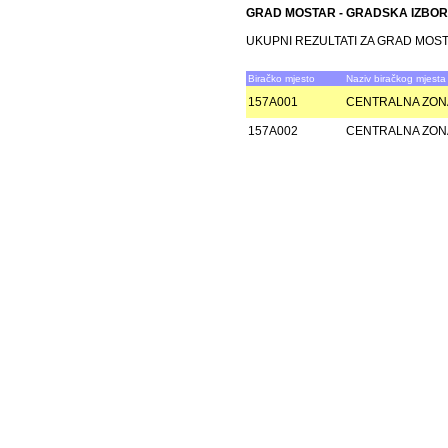
GRAD MOSTAR - GRADSKA IZBOR
UKUPNI REZULTATI ZA GRAD MOST
Biračko mjesto
Naziv biračkog mjesta
157A001
CENTRALNA ZON
157A002
CENTRALNA ZON