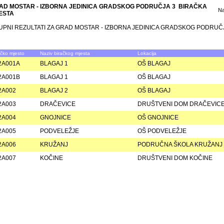
AD MOSTAR - IZBORNA JEDINICA GRADSKOG PODRUČJA 3 BIRAČKA
N
ESTA
UPNI REZULTATI ZA GRAD MOSTAR - IZBORNA JEDINICA GRADSKOG PODRUČ
ačko mjesto
Naziv biračkog mjesta
Lokacija
2A001A
BLAGAJ 1
OŠ BLAGAJ
2A001B
BLAGAJ 1
OŠ BLAGAJ
2A002
BLAGAJ 2
OŠ BLAGAJ
2A003
DRAČEVICE
DRUŠTVENI DOM DRAČEVIC
2A004
GNOJNICE
OŠ GNOJNICE
2A005
PODVELEŽJE
OŠ PODVELEŽJE
2A006
KRUŽANJ
PODRUČNA ŠKOLA KRUŽANJ
2A007
KOČINE
DRUŠTVENI DOM KOČINE