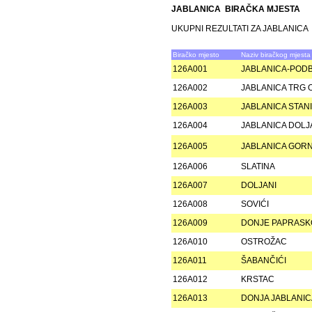
JABLANICA BIRAČKA MJESTA
UKUPNI REZULTATI ZA JABLANICA
Biračko mjesto
Naziv biračkog mjesta
126A001
JABLANICA-PODB
126A002
JABLANICA TRG
126A003
JABLANICA STAN
126A004
JABLANICA DOL
126A005
JABLANICA GORN
126A006
SLATINA
126A007
DOLJANI
126A008
SOVIĆI
126A009
DONJE PAPRASK
126A010
OSTROŽAC
126A011
ŠABANČIĆI
126A012
KRSTAC
126A013
DONJA JABLANIC