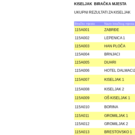
KISELJAK BIRAČKA MJESTA
UKUPNI REZULTATI ZA KISELJAK
Biračko mjesto
Naziv biračkog mjesta
115A001
ZABRÐE
115A002
LEPENICA 1
115A003
HAN PLOČA
115A004
BRNJACI
115A005
DUHRI
115A006
HOTEL DALMACIJ
115A007
KISELJAK 1
115A008
KISELJAK 2
115A009
OŠ KISELJAK 1
115A010
BORINA
115A011
GROMILJAK 1
115A012
GROMILJAK 2
115A013
BRESTOVSKO 1