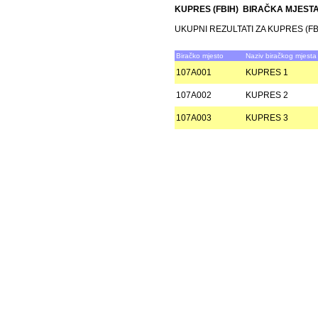
KUPRES (FBIH) BIRAČKA MJEST
UKUPNI REZULTATI ZA KUPRES (FB
Biračko mjesto
Naziv biračkog mjesta
107A001
KUPRES 1
107A002
KUPRES 2
107A003
KUPRES 3