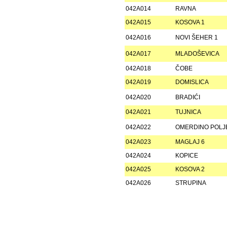
042A014
RAVNA
042A015
KOSOVA 1
042A016
NOVI ŠEHER 1
042A017
MLADOŠEVICA
042A018
ČOBE
042A019
DOMISLICA
042A020
BRADIĆI
042A021
TUJNICA
042A022
OMERDINO POLJ
042A023
MAGLAJ 6
042A024
KOPICE
042A025
KOSOVA 2
042A026
STRUPINA