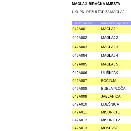
MAGLAJ BIRAČKA MJESTA
UKUPNI REZULTATI ZA MAGLAJ
Biračko mjesto
Naziv biračkog mjesta
042A001
MAGLAJ 1
042A002
MAGLAJ 2
042A003
MAGLAJ 3
042A004
MAGLAJ 4
042A005
MAGLAJ 5
042A006
ULIŠNJAK
042A007
BOČINJA
042A008
BIJELA PLOČA
042A009
JABLANICA
042A010
LIJEŠNICA
042A011
MISURIĆI 1
042A012
MISURIĆI 2
042A013
MOŠEVAC