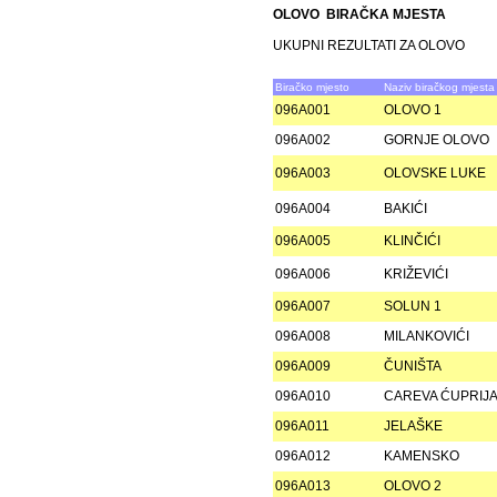
OLOVO BIRAČKA MJESTA
UKUPNI REZULTATI ZA OLOVO
Biračko mjesto
Naziv biračkog mjesta
096A001
OLOVO 1
096A002
GORNJE OLOVO
096A003
OLOVSKE LUKE
096A004
BAKIĆI
096A005
KLINČIĆI
096A006
KRIŽEVIĆI
096A007
SOLUN 1
096A008
MILANKOVIĆI
096A009
ČUNIŠTA
096A010
CAREVA ĆUPRIJ
096A011
JELAŠKE
096A012
KAMENSKO
096A013
OLOVO 2