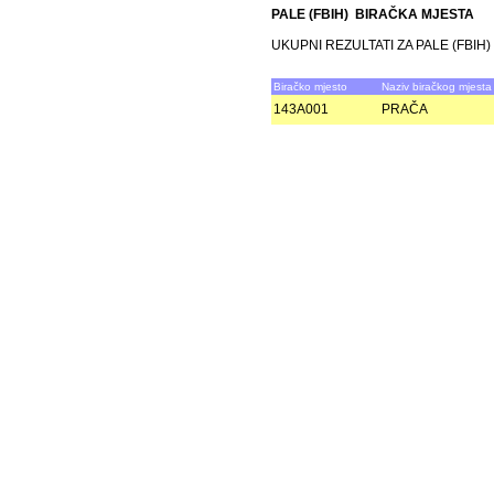
PALE (FBIH) BIRAČKA MJESTA
UKUPNI REZULTATI ZA PALE (FBIH)
Biračko mjesto
Naziv biračkog mjesta
143A001
PRAČA