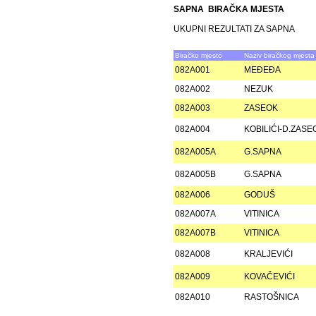
SAPNA BIRAČKA MJESTA
UKUPNI REZULTATI ZA SAPNA
Biračko mjesto
Naziv biračkog mjesta
082A001
MEÐEÐA
082A002
NEZUK
082A003
ZASEOK
082A004
KOBILIĆI-D.ZASE
082A005A
G.SAPNA
082A005B
G.SAPNA
082A006
GODUŠ
082A007A
VITINICA
082A007B
VITINICA
082A008
KRALJEVIĆI
082A009
KOVAČEVIĆI
082A010
RASTOŠNICA